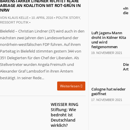
BÄRENSTARKER LINDNER RICHTET KLARE
ABSAGE AN KOALITION MIT ROT-GRÜN IN
«In
NRW
die
VON
KLAUS KELLE
• 10. APRIL 2016 •
POLITIK STORY
,
RESSORT POLITIK
•
Bielefeld – Christian Lindner (37) wird auch in den
Luft jagen» Mann
droht in Kölner Kita
nächsten zwei Jahren den Landesverband der
und wird
nordrhein-westfälischen FDP führen. Auf ihrem
festgenommen
Parteitag in Bielefeld stimmten gestern 344 von
19. NOVEMBER 2021
351 Delegierten für den Chef der Liberalen. Als
Stellvertreter wurden Angela Freimuth und
Die
Art
Alexander Graf Lambsdorf in ihren Ämtern
bestätigt. In seiner Rede...
Weiterlesen
Cologne hat wieder
geöffnet
17. NOVEMBER 2021
WEISSER RING
Stiftung: Wie
bedroht ist
Deutschland
wirklich?