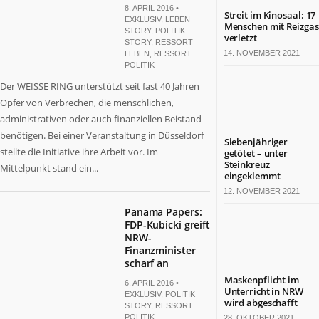
8. APRIL 2016 •
Streit im Kinosaal: 17
EXKLUSIV
,
LEBEN
Menschen mit Reizgas
STORY
,
POLITIK
verletzt
STORY
,
RESSORT
14. NOVEMBER 2021
LEBEN
,
RESSORT
POLITIK
Der WEISSE RING unterstützt seit fast 40 Jahren
Opfer von Verbrechen, die menschlichen,
administrativen oder auch finanziellen Beistand
benötigen. Bei einer Veranstaltung in Düsseldorf
Siebenjähriger
stellte die Initiative ihre Arbeit vor. Im
getötet – unter
Steinkreuz
Mittelpunkt stand ein...
eingeklemmt
12. NOVEMBER 2021
Panama Papers:
FDP-Kubicki greift
NRW-
Finanzminister
scharf an
Maskenpflicht im
6. APRIL 2016 •
Unterricht in NRW
EXKLUSIV
,
POLITIK
wird abgeschafft
STORY
,
RESSORT
POLITIK
28. OKTOBER 2021