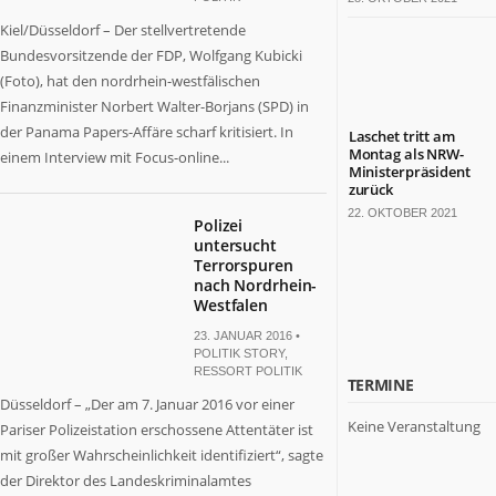
Kiel/Düsseldorf – Der stellvertretende
Bundesvorsitzende der FDP, Wolfgang Kubicki
(Foto), hat den nordrhein-westfälischen
Finanzminister Norbert Walter-Borjans (SPD) in
der Panama Papers-Affäre scharf kritisiert. In
Laschet tritt am
Montag als NRW-
einem Interview mit Focus-online...
Ministerpräsident
zurück
22. OKTOBER 2021
Polizei
untersucht
Terrorspuren
nach Nordrhein-
Westfalen
23. JANUAR 2016 •
POLITIK STORY
,
RESSORT POLITIK
TERMINE
Düsseldorf – „Der am 7. Januar 2016 vor einer
Keine Veranstaltung
Pariser Polizeistation erschossene Attentäter ist
mit großer Wahrscheinlichkeit identifiziert“, sagte
der Direktor des Landeskriminalamtes