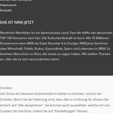
Impressum
Kontakt
DAS IST NRW.JETZT
Nordrhein-Westfalen ist ein bärenstarkes Land. Fast die Hälfte der deutschen
TOP 100-Konzerne sitzt hier. Die Kulturlandschaft ist bunt. Mit 18 Millionen
Einwohnern wäre NRW als Staat Nummer 6 in Europa. NRW.jetzt berichtet
über Wirtschaft, Politik, Kultur, Gesundheit, Sport und Lebensart in NRW. Es
kommen Menschen zu Wort, die etwas zu sagen haben. Wir stoßen Themen
an, über die es sich nachzudenken lohnt.
Cookies
Um Ihnen ein besseres Nutzererlebnis bieten zu können, nutzen wir
Cookies. Wenn Sie der Meinung sind, dass dies in Ordnung ist, klicken Sie
einfach auf "Alle akzeptieren". Sie können auch auswählen, welche Art von
Cookies Sie möchten, indem Sie auf "Einstellungen" klicken.