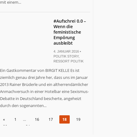
mit einem...
#Aufschrei 0.0 –
Wenn die
feministische
Empörung
ausbleibt
4. JANUAR 2016 •
POLITIK STORY
,
RESSORT POLITIK
Ein Gastkommentar von BIRGIT KELLE Es ist
ziemlich genau drei Jahre her, dass uns im Januar
2013 Rainer Brüderle und ein altherrendämlicher
Anmachversuch in einer Hotelbar eine Sexismus-
Debatte in Deutschland bescherte, angeheizt
durch den sogenannten...
…
«
1
16
17
18
19
…
20
24
»