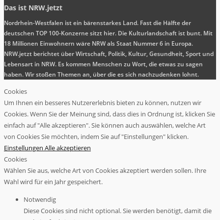
Das ist NRW.jetzt
Nordrhein-Westfalen ist ein bärenstarkes Land. Fast die Hälfte der
deutschen TOP 100-Konzerne sitzt hier. Die Kulturlandschaft ist bunt. Mit
18 Millionen Einwohnern wäre NRW als Staat Nummer 6 in Europa.
NRW.jetzt berichtet über Wirtschaft, Politik, Kultur, Gesundheit, Sport und
Lebensart in NRW. Es kommen Menschen zu Wort, die etwas zu sagen
haben. Wir stoßen Themen an, über die es sich nachzudenken lohnt.
Cookies
Um Ihnen ein besseres Nutzererlebnis bieten zu können, nutzen wir
Cookies. Wenn Sie der Meinung sind, dass dies in Ordnung ist, klicken Sie
einfach auf "Alle akzeptieren". Sie können auch auswählen, welche Art
von Cookies Sie möchten, indem Sie auf "Einstellungen" klicken.
Einstellungen
Alle akzeptieren
Cookies
Wählen Sie aus, welche Art von Cookies akzeptiert werden sollen. Ihre
Wahl wird für ein Jahr gespeichert.
Notwendig
Diese Cookies sind nicht optional. Sie werden benötigt, damit die