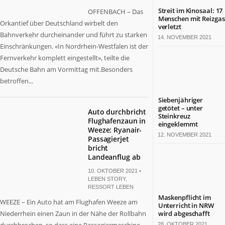
Streit im Kinosaal: 17
OFFENBACH – Das
Menschen mit Reizgas
Orkantief über Deutschland wirbelt den
verletzt
Bahnverkehr durcheinander und führt zu starken
14. NOVEMBER 2021
Einschränkungen. «In Nordrhein-Westfalen ist der
Fernverkehr komplett eingestellt», teilte die
Deutsche Bahn am Vormittag mit.Besonders
betroffen...
Siebenjähriger
getötet – unter
Auto durchbricht
Steinkreuz
Flughafenzaun in
eingeklemmt
Weeze: Ryanair-
12. NOVEMBER 2021
Passagierjet
bricht
Landeanflug ab
10. OKTOBER 2021 •
LEBEN STORY
,
RESSORT LEBEN
Maskenpflicht im
WEEZE – Ein Auto hat am Flughafen Weeze am
Unterricht in NRW
Niederrhein einen Zaun in der Nähe der Rollbahn
wird abgeschafft
28. OKTOBER 2021