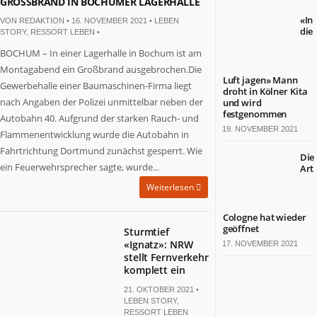
GROSSBRAND IN BOCHUMER LAGERHALLE
«In
VON
REDAKTION
• 16. NOVEMBER 2021 •
LEBEN
die
STORY
,
RESSORT LEBEN
•
BOCHUM – In einer Lagerhalle in Bochum ist am
Montagabend ein Großbrand ausgebrochen.Die
Luft jagen» Mann
Gewerbehalle einer Baumaschinen-Firma liegt
droht in Kölner Kita
nach Angaben der Polizei unmittelbar neben der
und wird
festgenommen
Autobahn 40. Aufgrund der starken Rauch- und
19. NOVEMBER 2021
Flammenentwicklung wurde die Autobahn in
Fahrtrichtung Dortmund zunächst gesperrt. Wie
Die
ein Feuerwehrsprecher sagte, wurde...
Art
Weiterlesen
Cologne hat wieder
geöffnet
Sturmtief
«Ignatz»: NRW
17. NOVEMBER 2021
stellt Fernverkehr
komplett ein
21. OKTOBER 2021 •
LEBEN STORY
,
RESSORT LEBEN