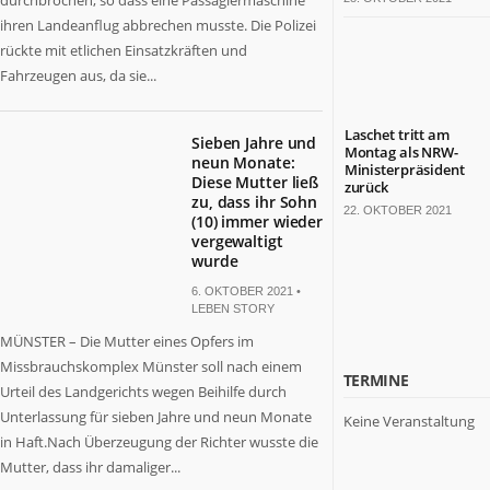
durchbrochen, so dass eine Passagiermaschine
ihren Landeanflug abbrechen musste. Die Polizei
rückte mit etlichen Einsatzkräften und
Fahrzeugen aus, da sie...
Laschet tritt am
Sieben Jahre und
Montag als NRW-
neun Monate:
Ministerpräsident
Diese Mutter ließ
zurück
zu, dass ihr Sohn
22. OKTOBER 2021
(10) immer wieder
vergewaltigt
wurde
6. OKTOBER 2021 •
LEBEN STORY
MÜNSTER – Die Mutter eines Opfers im
Missbrauchskomplex Münster soll nach einem
TERMINE
Urteil des Landgerichts wegen Beihilfe durch
Unterlassung für sieben Jahre und neun Monate
Keine Veranstaltung
in Haft.Nach Überzeugung der Richter wusste die
Mutter, dass ihr damaliger...