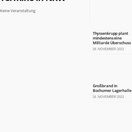
Politik
Keine Veranstaltung
Leben
Gesundheit
Kultur
Sport
Thyssenkrupp plant
mindestens eine
Milliarde Überschuss
TERMINE
18. NOVEMBER 2021
Politische
Termine
in
NRW
Wirtschaftliche
Großbrand in
Termine
Bochumer Lagerhalle
in
16. NOVEMBER 2021
NRW
Kulturelle
Termine
in
NRW
Lebensart-