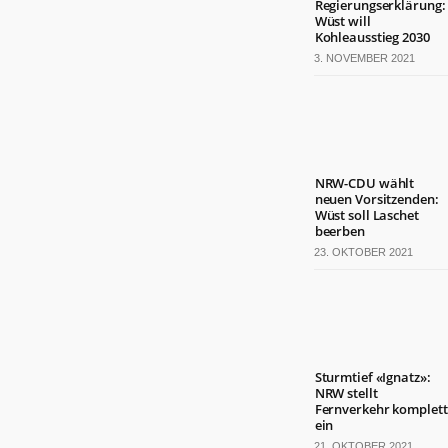
Regierungserklärung:
Termine
Wüst will
in
Kohleausstieg 2030
NRW
3. NOVEMBER 2021
ZAHLEN
&
FAKTEN
Werben
NRW-CDU wählt
auf
neuen Vorsitzenden:
Wüst soll Laschet
NRW.jetzt
beerben
Impressum
23. OKTOBER 2021
Kontakt
DAS
IST
NRW.JETZT
Nordrhein-
Sturmtief «Ignatz»:
NRW stellt
Westfalen
Fernverkehr komplett
ist
ein
ein
21. OKTOBER 2021