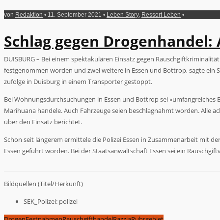
von
Redaktion
• 11. September 2021 •
Leben Story
,
Ressort Leben
•
Schlag gegen Drogenhandel:
DUISBURG –
Bei einem spektakulären Einsatz gegen Rauschgiftkriminalit
festgenommen worden und zwei weitere in Essen und Bottrop, sagte ein S
zufolge in Duisburg in einem Transporter gestoppt.
Bei Wohnungsdurchsuchungen in Essen und Bottrop sei «umfangreiches Bew
Marihuana handele. Auch Fahrzeuge seien beschlagnahmt worden. Alle ac
über den Einsatz berichtet.
Schon seit längerem ermittele die Polizei Essen in Zusammenarbeit mit der 
Essen geführt worden. Bei der Staatsanwaltschaft Essen sei ein Rauschgift
Bildquellen (Titel/Herkunft)
SEK_Polizei: polizei
Drogen
Festnahmen
Rauschgifthandel
Razzia
Ruhrgebiet