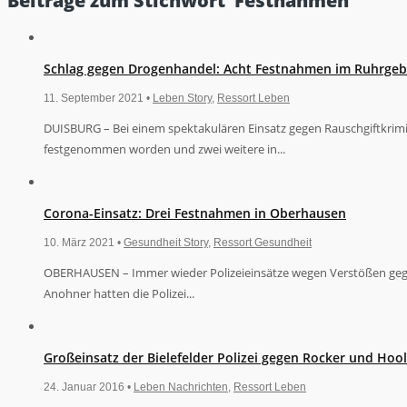
Beiträge zum Stichwort ‘Festnahmen’
Schlag gegen Drogenhandel: Acht Festnahmen im Ruhrgeb
11. September 2021 •
Leben Story
,
Ressort Leben
DUISBURG – Bei einem spektakulären Einsatz gegen Rauschgiftkrimi
festgenommen worden und zwei weitere in...
Corona-Einsatz: Drei Festnahmen in Oberhausen
10. März 2021 •
Gesundheit Story
,
Ressort Gesundheit
OBERHAUSEN – Immer wieder Polizeieinsätze wegen Verstößen gegen C
Anohner hatten die Polizei...
Großeinsatz der Bielefelder Polizei gegen Rocker und Hoo
24. Januar 2016 •
Leben Nachrichten
,
Ressort Leben