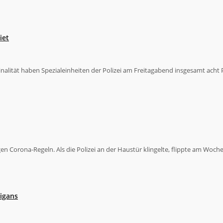
iet
nalität haben Spezialeinheiten der Polizei am Freitagabend insgesamt ach
orona-Regeln. Als die Polizei an der Haustür klingelte, flippte am Wochene
ligans