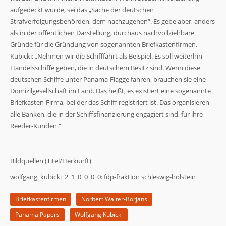
der Website
aufgedeckt würde, sei das „Sache der deutschen
basierend
Strafverfolgungsbehörden, dem nachzugehen“. Es gebe aber, anders
auf der
Nutzung der
als in der öffentlichen Darstellung, durchaus nachvollziehbare
Website
Gründe für die Gründung von sogenannten Briefkastenfirmen.
verbessern
Kubicki: „Nehmen wir die Schifffahrt als Beispiel. Es soll weiterhin
können.
Handelsschiffe geben, die in deutschem Besitz sind. Wenn diese
deutschen Schiffe unter Panama-Flagge fahren, brauchen sie eine
Domizilgesellschaft im Land. Das heißt, es existiert eine sogenannte
Erfahrung
Damit unsere
Briefkasten-Firma, bei der das Schiff registriert ist. Das organisieren
Website
alle Banken, die in der Schiffsfinanzierung engagiert sind, für ihre
während
Reeder-Kunden.“
Ihres
Besuchs so
gut wie
möglich
Bildquellen (Titel/Herkunft)
funktioniert.
Wenn Sie
wolfgang_kubicki_2_1_0_0_0_0: fdp-fraktion schleswig-holstein
diese Cookies
ablehnen,
Briefkastenfirmen
Norbert Walter-Borjans
verschwinden
einige
Panama Papers
Wolfgang Kubicki
Funktionen