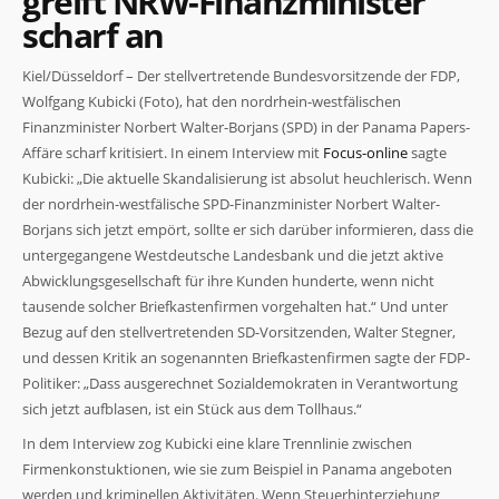
greift NRW-Finanzminister
scharf an
Kiel/Düsseldorf – Der stellvertretende Bundesvorsitzende der FDP,
Wolfgang Kubicki (Foto), hat den nordrhein-westfälischen
Finanzminister Norbert Walter-Borjans (SPD) in der Panama Papers-
Affäre scharf kritisiert. In einem Interview mit
Focus-online
sagte
Notwendig
Kubicki: „Die aktuelle Skandalisierung ist absolut heuchlerisch. Wenn
Diese
der nordrhein-westfälische SPD-Finanzminister Norbert Walter-
Cookies
Borjans sich jetzt empört, sollte er sich darüber informieren, dass die
sind nicht
optional. Sie
untergegangene Westdeutsche Landesbank und die jetzt aktive
werden
Abwicklungsgesellschaft für ihre Kunden hunderte, wenn nicht
benötigt,
tausende solcher Briefkastenfirmen vorgehalten hat.“ Und unter
damit die
Website
Bezug auf den stellvertretenden SD-Vorsitzenden, Walter Stegner,
funktioniert.
und dessen Kritik an sogenannten Briefkastenfirmen sagte der FDP-
Politiker: „Dass ausgerechnet Sozialdemokraten in Verantwortung
sich jetzt aufblasen, ist ein Stück aus dem Tollhaus.“
Statistiken
In dem Interview zog Kubicki eine klare Trennlinie zwischen
Damit wir die
Funktionalität
Firmenkonstuktionen, wie sie zum Beispiel in Panama angeboten
und Struktur
werden und kriminellen Aktivitäten. Wenn Steuerhinterziehung