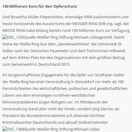
130 Millionen Euro für den Opferschutz
Und Roswitha Müller-Piepenkötter, ehemalige NRW-Justizministerin und
heute Vorsitzende des Kuratoriums der WEISSER RING Stiftung, sagt, der
WEISSE RING habe bislang bereits rund 130 Millionen Euro zur Verfügung
Quelle: Weißer Ring Stiftung/Michael Lübke
gestellt. Damit
stehe der Weiße Ring laut dem „GemeinwohlAtlas“ der Universität St.
Gallen nach der Deutschen Feuerwehr und dem Technischen Hilfswerk
auf dem dritten Platz bei den Organisationen mit dem größten Beitrag
zum Gemeinwohl in Deutschland 2015.
Ihr bürgerschaftliches Engagement für die Opfer von Straftaten stellte
der Weiße Ring bei einer Veranstaltung in Düsseldorf vor mehr als 100
Persönlichkeiten des wirtschaftlichen, politischen und gesellschaftlichen
Lebens wie dem ehemaligen nordrhein-westfälischen
Ministerpräsidenten Jürgen Rüttgers vor. Im Mittelpunkt der
Veranstaltung stand aber nicht der Verein, sondern Jörg Ziercke, als
Präsident des Bundeskriminalamtes a.D. ehemals höchster
Kriminalbeamter Deutschlands und aktuell Stellvertretender
Quelle: Weißer Ring Stiftung/Michael Lübke