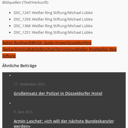
Bildquellen (Titel/Herkunft)
DSC_1247: Weißer Ring Stiftung/Michael Lübke
DSC_1293: Weißer Ring Stiftung/Michael Lübke
DSC_1368: Weißer Ring Stiftung/Michael Lübke
DSC_1251: Weißer Ring Stiftung/Michael Lübke
Beiten Burkhardt
BKA
Dr. Guido Krüger
Düsseldorf
Jörg
ZierkeC
Kriminalität
Opferschutz
Terrorismus
Weißer Ring
Weißer Ring
Stiftung
Ähnliche Beiträge
17. September 2021
Großeinsatz der Polizei in Düsseldorfer Hotel
5. Juni 2021
Armin Laschet: «Ich will der nächste Bundeskanzler
werden»