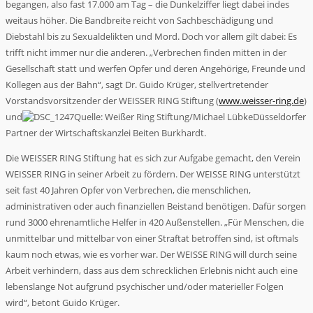
begangen, also fast 17.000 am Tag – die Dunkelziffer liegt dabei indes
weitaus höher. Die Bandbreite reicht von Sachbeschädigung und
Diebstahl bis zu Sexualdelikten und Mord. Doch vor allem gilt dabei: Es
trifft nicht immer nur die anderen. „Verbrechen finden mitten in der
Gesellschaft statt und werfen Opfer und deren Angehörige, Freunde und
Kollegen aus der Bahn“, sagt Dr. Guido Krüger, stellvertretender
Vorstandsvorsitzender der WEISSER RING Stiftung (
www.weisser-ring.de
)
und
Quelle: Weißer Ring Stiftung/Michael Lübke
Düsseldorfer
Partner der Wirtschaftskanzlei Beiten Burkhardt.
Die WEISSER RING Stiftung hat es sich zur Aufgabe gemacht, den Verein
WEISSER RING in seiner Arbeit zu fördern. Der WEISSE RING unterstützt
seit fast 40 Jahren Opfer von Verbrechen, die menschlichen,
administrativen oder auch finanziellen Beistand benötigen. Dafür sorgen
rund 3000 ehrenamtliche Helfer in 420 Außenstellen. „Für Menschen, die
unmittelbar und mittelbar von einer Straftat betroffen sind, ist oftmals
kaum noch etwas, wie es vorher war. Der WEISSE RING will durch seine
Arbeit verhindern, dass aus dem schrecklichen Erlebnis nicht auch eine
lebenslange Not aufgrund psychischer und/oder materieller Folgen
wird“, betont Guido Krüger.