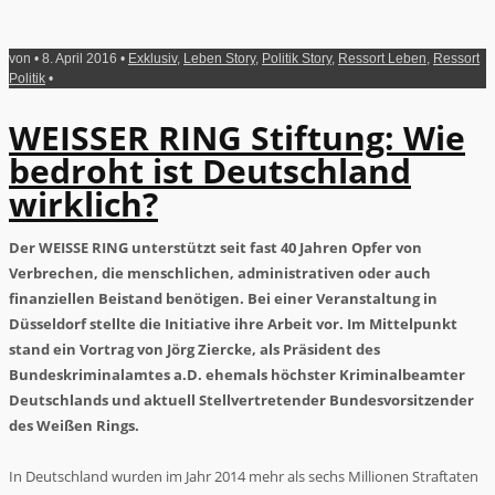
von • 8. April 2016 •
Exklusiv
,
Leben Story
,
Politik Story
,
Ressort Leben
,
Ressort
Politik
•
WEISSER RING Stiftung: Wie
bedroht ist Deutschland
wirklich?
Der WEISSE RING unterstützt seit fast 40 Jahren Opfer von
Verbrechen, die menschlichen, administrativen oder auch
finanziellen Beistand benötigen. Bei einer Veranstaltung in
Düsseldorf stellte die Initiative ihre Arbeit vor. Im Mittelpunkt
stand ein Vortrag von Jörg Ziercke, als Präsident des
Bundeskriminalamtes a.D. ehemals höchster Kriminalbeamter
Deutschlands und aktuell Stellvertretender Bundesvorsitzender
des Weißen Rings.
In Deutschland wurden im Jahr 2014 mehr als sechs Millionen Straftaten