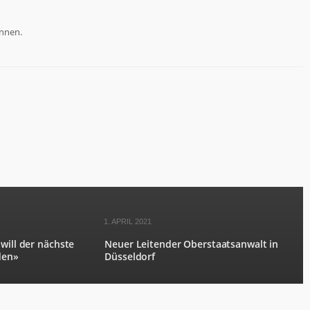
nnen.
1. APRIL 2021
will der nächste
Neuer Leitender Oberstaatsanwalt in
den»
Düsseldorf