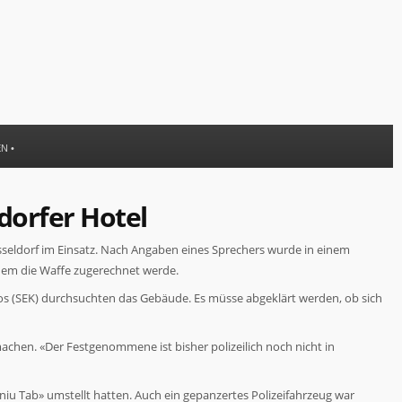
EN
•
ldorfer Hotel
üsseldorf im Einsatz. Nach Angaben eines Sprechers wurde in einem
em die Waffe zugerechnet werde.
os (SEK) durchsuchten das Gebäude. Es müsse abgeklärt werden, ob sich
chen. «Der Festgenommene ist bisher polizeilich noch nicht in
 niu Tab» umstellt hatten. Auch ein gepanzertes Polizeifahrzeug war