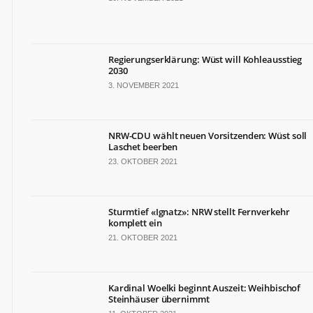
TERMINE
Politische
Termine
Regierungserklärung: Wüst will Kohleausstieg
in
2030
NRW
3. NOVEMBER 2021
Wirtschaftliche
Termine
in
NRW-CDU wählt neuen Vorsitzenden: Wüst soll
NRW
Laschet beerben
Kulturelle
23. OKTOBER 2021
Termine
in
NRW
Sturmtief «Ignatz»: NRW stellt Fernverkehr
Lebensart-
komplett ein
Termine
21. OKTOBER 2021
in
NRW
Kardinal Woelki beginnt Auszeit: Weihbischof
ZAHLEN
&
Steinhäuser übernimmt
FAKTEN