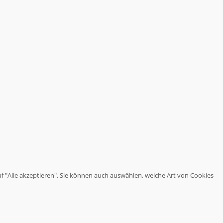
haben.
Wir
stoßen
Themen
an,
über
die
es
sich
nachzudenken
lohnt.
uf "Alle akzeptieren". Sie können auch auswählen, welche Art von Cookies