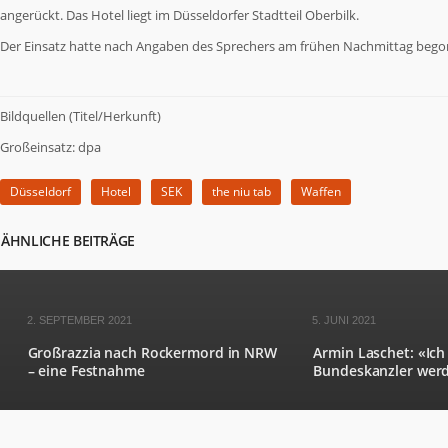
angerückt. Das Hotel liegt im Düsseldorfer Stadtteil Oberbilk.
Der Einsatz hatte nach Angaben des Sprechers am frühen Nachmittag bego
Bildquellen (Titel/Herkunft)
Großeinsatz: dpa
Düsseldorf
Hotel
SEK
the niu tab
Waffen
ÄHNLICHE BEITRÄGE
2. SEPTEMBER 2021
5. JUNI 2021
Großrazzia nach Rockermord in NRW
Armin Laschet: «Ich 
– eine Festnahme
Bundeskanzler wer