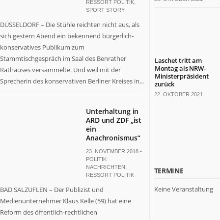
RESSORT POLITIK
,
SPORT STORY
DÜSSELDORF – Die Stühle reichten nicht aus, als
sich gestern Abend ein bekennend bürgerlich-
konservatives Publikum zum
Stammtischgespräch im Saal des Benrather
Laschet tritt am
Montag als NRW-
Rathauses versammelte. Und weil mit der
Ministerpräsident
Sprecherin des konservativen Berliner Kreises in...
zurück
22. OKTOBER 2021
Unterhaltung in
ARD und ZDF „ist
ein
Anachronismus“
23. NOVEMBER 2018 •
POLITIK
NACHRICHTEN
,
TERMINE
RESSORT POLITIK
Keine Veranstaltung
BAD SALZUFLEN – Der Publizist und
Medienunternehmer Klaus Kelle (59) hat eine
Reform des öffentlich-rechtlichen