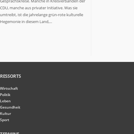
Gesprächskreise. Manche in Kreisverbänden der
CDU, manche aus privater Initiative. Was sie
umtreibt, ist die jahrelange grün-rote kulturelle
Hegemonie in diesem Land,...
RESSORTS
Wirtschaft
Politik
Leben
Gesundheit
Kultur
Sport