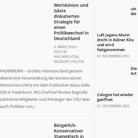
WerteUnion und
«In
Gäste
die
diskutierten
Strategie für
einen
Politikwechsel in
Luft jagen» Mann
Deutschland
droht in Kölner Kita
und wird
9. MÄRZ 2019 •
festgenommen
POLITIK
19. NOVEMBER 2021
NACHRICHTEN
,
RESSORT POLITIK
Die
PADERBORN – Großes Interesse fand gestern
Art
Abend eine Veranstaltung der konservativen
WerteUnion (WU) mit dem Publizisten Klaus Kelle
(59) in Paderborn. WU-Chef Karl Rocker begrüße
Cologne hat wieder
zahlreiche Mitglieder und Anhänger der CDU aber
geöffnet
auch Politiker von...
17. NOVEMBER 2021
Bürgerlich-
Konservativer
Stammtisch in