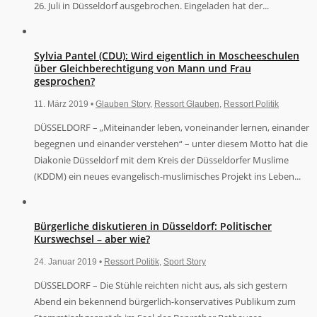
26. Juli in Düsseldorf ausgebrochen. Eingeladen hat der...
Sylvia Pantel (CDU): Wird eigentlich in Moscheeschulen
über Gleichberechtigung von Mann und Frau
gesprochen?
11. März 2019 •
Glauben Story
,
Ressort Glauben
,
Ressort Politik
DÜSSELDORF – „Miteinander leben, voneinander lernen, einander
begegnen und einander verstehen“ – unter diesem Motto hat die
Diakonie Düsseldorf mit dem Kreis der Düsseldorfer Muslime
(KDDM) ein neues evangelisch-muslimisches Projekt ins Leben...
Bürgerliche diskutieren in Düsseldorf: Politischer
Kurswechsel – aber wie?
24. Januar 2019 •
Ressort Politik
,
Sport Story
DÜSSELDORF – Die Stühle reichten nicht aus, als sich gestern
Abend ein bekennend bürgerlich-konservatives Publikum zum