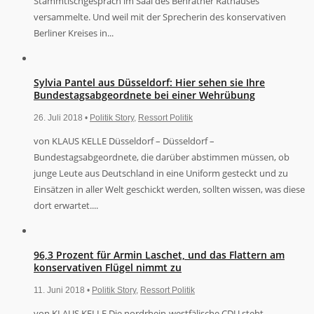
Stammtischgespräch im Saal des Benrather Rathauses
versammelte. Und weil mit der Sprecherin des konservativen
Berliner Kreises in...
Sylvia Pantel aus Düsseldorf: Hier sehen sie Ihre
Bundestagsabgeordnete bei einer Wehrübung
26. Juli 2018 •
Politik Story
,
Ressort Politik
von KLAUS KELLE Düsseldorf – Düsseldorf –
Bundestagsabgeordnete, die darüber abstimmen müssen, ob
junge Leute aus Deutschland in eine Uniform gesteckt und zu
Einsätzen in aller Welt geschickt werden, sollten wissen, was diese
dort erwartet....
96,3 Prozent für Armin Laschet, und das Flattern am
konservativen Flügel nimmt zu
11. Juni 2018 •
Politik Story
,
Ressort Politik
von KLAUS KELLE Die nordrhein-westfälische CDU steht