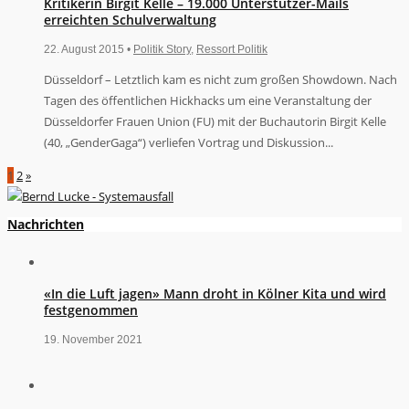
Kritikerin Birgit Kelle – 19.000 Unterstützer-Mails
erreichten Schulverwaltung
22. August 2015 •
Politik Story
,
Ressort Politik
Düsseldorf – Letztlich kam es nicht zum großen Showdown. Nach
Tagen des öffentlichen Hickhacks um eine Veranstaltung der
Düsseldorfer Frauen Union (FU) mit der Buchautorin Birgit Kelle
(40, „GenderGaga“) verliefen Vortrag und Diskussion...
1
2
»
Nachrichten
«In die Luft jagen» Mann droht in Kölner Kita und wird
festgenommen
19. November 2021