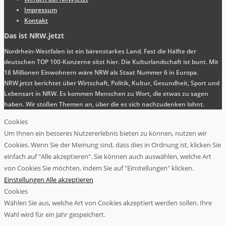
Impressum
Kontakt
Das ist NRW.jetzt
Nordrhein-Westfalen ist ein bärenstarkes Land. Fast die Hälfte der
deutschen TOP 100-Konzerne sitzt hier. Die Kulturlandschaft ist bunt. Mit
18 Millionen Einwohnern wäre NRW als Staat Nummer 6 in Europa.
NRW.jetzt berichtet über Wirtschaft, Politik, Kultur, Gesundheit, Sport und
Lebensart in NRW. Es kommen Menschen zu Wort, die etwas zu sagen
haben. Wir stoßen Themen an, über die es sich nachzudenken lohnt.
Cookies
Um Ihnen ein besseres Nutzererlebnis bieten zu können, nutzen wir
Cookies. Wenn Sie der Meinung sind, dass dies in Ordnung ist, klicken Sie
einfach auf "Alle akzeptieren". Sie können auch auswählen, welche Art
von Cookies Sie möchten, indem Sie auf "Einstellungen" klicken.
Einstellungen
Alle akzeptieren
Cookies
Wählen Sie aus, welche Art von Cookies akzeptiert werden sollen. Ihre
Wahl wird für ein Jahr gespeichert.