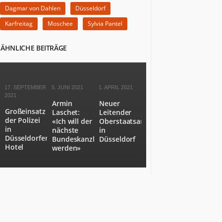
NRW
Dagmar von Dahlen
Düsseldorf
als
Staat
Karfreitag
Moschee
Sylvia Pantel
Nummer
6
ÄHNLICHE BEITRÄGE
in
Europa.
NRW.jetzt
berichtet
17. SEPTEMBER
5. JUNI 2021
1. APRIL 2021
über
2021
Armin
Neuer
Wirtschaft,
Großeinsatz
Laschet:
Leitender
Politik,
der Polizei
«Ich will der
Oberstaatsanwalt
Kultur,
in
nächste
in
Gesundheit,
Düsseldorfer
Bundeskanzler
Düsseldorf
Hotel
werden»
Sport
und
Lebensart
in
NRW.
Es
kommen
Menschen