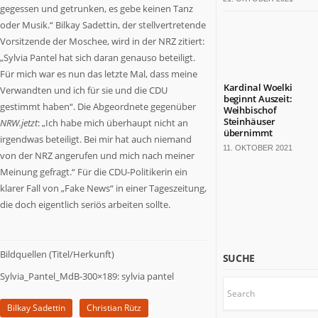
bärenstarkes
gegessen und getrunken, es gebe keinen Tanz
Land.
oder Musik.“ Bilkay Sadettin, der stellvertretende
Fast
Vorsitzende der Moschee, wird in der NRZ zitiert:
die
„Sylvia Pantel hat sich daran genauso beteiligt.
Hälfte
Für mich war es nun das letzte Mal, dass meine
der
Kardinal Woelki
Verwandten und ich für sie und die CDU
deutschen
beginnt Auszeit:
gestimmt haben“. Die Abgeordnete gegenüber
Weihbischof
TOP
Steinhäuser
NRW.jetzt
: „Ich habe mich überhaupt nicht an
100-
übernimmt
irgendwas beteiligt. Bei mir hat auch niemand
Konzerne
11. OKTOBER 2021
von der NRZ angerufen und mich nach meiner
sitzt
Meinung gefragt.“ Für die CDU-Politikerin ein
hier.
Die
klarer Fall von „Fake News“ in einer Tageszeitung,
Kulturlandschaft
die doch eigentlich seriös arbeiten sollte.
ist
bunt.
Mit
Bildquellen (Titel/Herkunft)
SUCHE
18
Sylvia_Pantel_MdB-300×189: sylvia pantel
Millionen
Einwohnern
wäre
Bilkay Sadettin
Christian Rütz