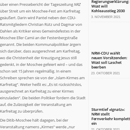
Regierungserklärung:
über einen Pressebericht der Tageszeitung
NRZ
Termine
Wüst will
in
Kohleausstieg 2030
über Streit um ein Moschee-Fest am Karfreitag
NRW
geäußert. Darin wird Pantel neben den CDU-
3. NOVEMBER 2021
Ratsmitgliedern Christian Rütz und Dagmar von
ZAHLEN
Dahlen als Kritiker eines Gemeindefestes in der
&
Moschee Eller Camii an der Festenbergstraße
FAKTEN
genannt. Die beiden Kommunalpolitiker ärgern
Werben
sich darüber, dass ausgerechnet am Karfreitag,
NRW-CDU wählt
auf
wo die Christenheit der Kreuzigung Jesus still
neuen Vorsitzenden:
Wüst soll Laschet
NRW.jetzt
gedenkt, in der Moschee gefeiert wird – und das
beerben
Impressum
schon seit 15 Jahren regelmäßig. In einem
23. OKTOBER 2021
Kontakt
Schreiben sprechen sie von der „Islam-Kirmes am
Karfreitag“. Weiter heißt es: „Es ist rücksichtslos,
DAS
ausgerechnet an Karfreitag zu einer Kirmes
IST
NRW.JETZT
einzuladen“. Die beiden Politiker fordern die Stadt
auf, die Zulässigkeit der Veranstaltung am
Nordrhein-
Sturmtief «Ignatz»:
Karfreitag zu überprüfen.
NRW stellt
Westfalen
Fernverkehr komplett
Die Ditib-Moschee hält dagegen, bei der
ist
ein
Veranstaltung namens „Kirmes“ werde „nur
ein
21. OKTOBER 2021