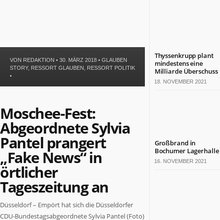
Politik
Leben
Gesundheit
Kultur
Sport
Thyssenkrupp plant
VON
REDAKTION
• 30. MÄRZ 2018 •
GLAUBEN
mindestens eine
STORY
,
RESSORT GLAUBEN
,
RESSORT POLITIK
Milliarde Überschuss
TERMINE
•
18. NOVEMBER 2021
Politische
Termine
Moschee-Fest:
in
Abgeordnete Sylvia
NRW
Wirtschaftliche
Pantel prangert
Großbrand in
Termine
Bochumer Lagerhalle
„Fake News“ in
in
16. NOVEMBER 2021
NRW
örtlicher
Kulturelle
Tageszeitung an
Termine
in
Düsseldorf – Empört hat sich die Düsseldorfer
NRW
CDU-Bundestagsabgeordnete Sylvia Pantel (Foto)
Lebensart-