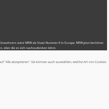
nen Einwohnern wäre NRW als Staat Nummer 6 in Europa. NRW.jetzt berichtet
n, über die es sich nachzudenken lohnt.
auf "Alle akzeptieren". Sie können auch auswählen, welche Art von Cookies