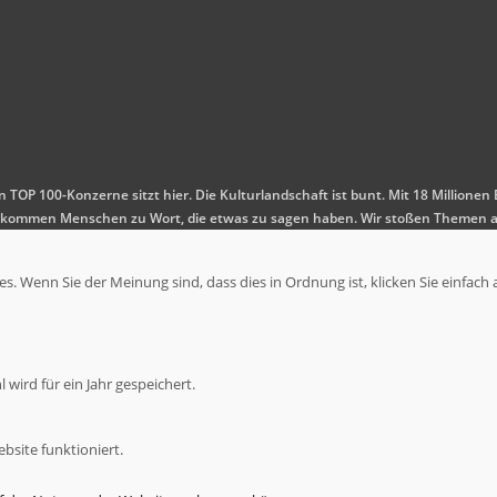
en TOP 100-Konzerne sitzt hier. Die Kulturlandschaft ist bunt. Mit 18 Millio
 Es kommen Menschen zu Wort, die etwas zu sagen haben. Wir stoßen Themen a
. Wenn Sie der Meinung sind, dass dies in Ordnung ist, klicken Sie einfach 
wird für ein Jahr gespeichert.
bsite funktioniert.