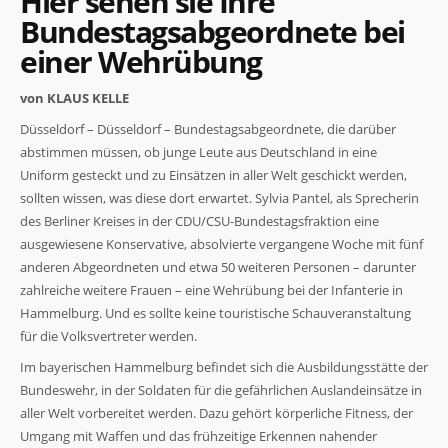
Hier sehen sie Ihre
Bundestagsabgeordnete bei
einer Wehrübung
von KLAUS KELLE
Düsseldorf – Düsseldorf – Bundestagsabgeordnete, die darüber
abstimmen müssen, ob junge Leute aus Deutschland in eine
Notwendig
Diese
Uniform gesteckt und zu Einsätzen in aller Welt geschickt werden,
Cookies
sollten wissen, was diese dort erwartet. Sylvia Pantel, als Sprecherin
sind nicht
des Berliner Kreises in der CDU/CSU-Bundestagsfraktion eine
optional. Sie
werden
ausgewiesene Konservative, absolvierte vergangene Woche mit fünf
benötigt,
anderen Abgeordneten und etwa 50 weiteren Personen – darunter
damit die
zahlreiche weitere Frauen – eine Wehrübung bei der Infanterie in
Website
Hammelburg. Und es sollte keine touristische Schauveranstaltung
funktioniert.
für die Volksvertreter werden.
Im bayerischen Hammelburg befindet sich die Ausbildungsstätte der
Statistiken
Bundeswehr, in der Soldaten für die gefährlichen Auslandeinsätze in
Damit wir die
aller Welt vorbereitet werden. Dazu gehört körperliche Fitness, der
Funktionalität
Umgang mit Waffen und das frühzeitige Erkennen nahender
und Struktur