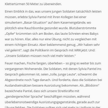
von der
Klettertürmen 50 Meter zu überwinden.
Website.
Einen Einblick in das, was unsere jungen Soldaten tatsächlich leisten
müssen, erlebte Sylvia Pantel mit ihren Kollegen bei einer
Marketing
simuliertern „Basar-Situation“ auf dem Kasernengelände, wo
Indem Sie Ihre
plötzlich eine Rauchbombe gezündet wurde. Blutüberströmmte
Interessen und Ihr
„Opfer“ krümmten sich am Boden, das laute Schreien eines Babys
Verhalten beim
Besuch unserer
war zu hören. Klar, alles nur eine Übung, nicht zu vergleichen mit
Website mitteilen,
einem richtigen Einsatz. Aber beklemmend genug. „Wir haben sehr
erhöhen Sie die
viel gelernt“, sagt die Politikerin im Gespräch mit
NRW.jetzt
. Und:
Wahrscheinlichkeit,
„Unsere Soldaten müssen noch viel mehr leisten.“
personalisierte
Inhalte und
Feuer machen, Fische fangen, überleben – so ging es weiter bis zum
Angebote zu
vergangenen Wohenende. Die Soldaten, mit denen Sylvia Pantel ins
sehen.
Gespräch gekommen ist, seien „tolle, junge Leute“, schwärmt die
Abgeordnete noch Tage danach. Und forderte, dass die Soldaten bei
Auslandseinsätzen bessere Ausrüstung bekommen. Als „Blödsinn“
bezeichnete Pantel, dass sich unsere Streitkräfte mit
„gendergerechter Sprache“ beschäftigen müssten, während
überlebensnotwendige Ausrüstungsgegenstände, gerade auch zur
Übung fehlten. Die Soldaten sollten sich viel mehr in Uniform in der