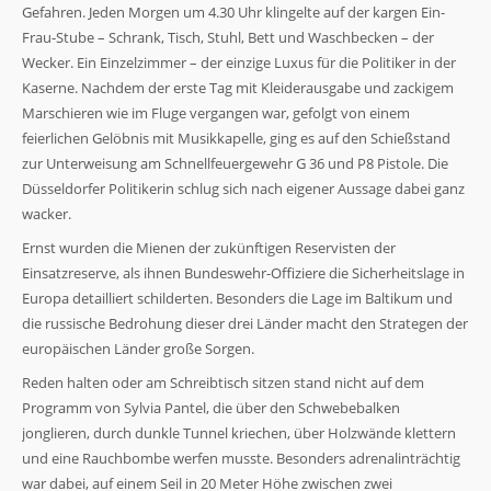
der Website
Gefahren. Jeden Morgen um 4.30 Uhr klingelte auf der kargen Ein-
basierend
Frau-Stube – Schrank, Tisch, Stuhl, Bett und Waschbecken – der
auf der
Wecker. Ein Einzelzimmer – der einzige Luxus für die Politiker in der
Nutzung der
Website
Kaserne. Nachdem der erste Tag mit Kleiderausgabe und zackigem
verbessern
Marschieren wie im Fluge vergangen war, gefolgt von einem
können.
feierlichen Gelöbnis mit Musikkapelle, ging es auf den Schießstand
zur Unterweisung am Schnellfeuergewehr G 36 und P8 Pistole. Die
Düsseldorfer Politikerin schlug sich nach eigener Aussage dabei ganz
Erfahrung
wacker.
Damit unsere
Website
Ernst wurden die Mienen der zukünftigen Reservisten der
während
Einsatzreserve, als ihnen Bundeswehr-Offiziere die Sicherheitslage in
Ihres
Besuchs so
Europa detailliert schilderten. Besonders die Lage im Baltikum und
gut wie
die russische Bedrohung dieser drei Länder macht den Strategen der
möglich
europäischen Länder große Sorgen.
funktioniert.
Wenn Sie
Reden halten oder am Schreibtisch sitzen stand nicht auf dem
diese Cookies
Programm von Sylvia Pantel, die über den Schwebebalken
ablehnen,
jonglieren, durch dunkle Tunnel kriechen, über Holzwände klettern
verschwinden
einige
und eine Rauchbombe werfen musste. Besonders adrenalinträchtig
Funktionen
war dabei, auf einem Seil in 20 Meter Höhe zwischen zwei