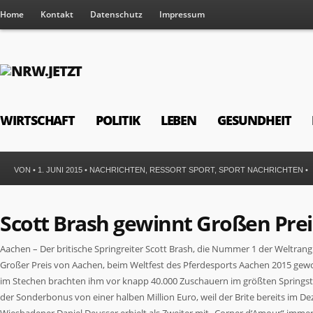
Home
Kontakt
Datenschutz
Impressum
WIRTSCHAFT
POLITIK
LEBEN
GESUNDHEIT
VON • 1. JUNI 2015 •
NACHRICHTEN
,
RESSORT SPORT
,
SPORT NACHRICHTEN
•
Scott Brash gewinnt Großen Pre
Aachen – Der britische Springreiter Scott Brash, die Nummer 1 der Weltrangl
Großer Preis von Aachen, beim Weltfest des Pferdesports Aachen 2015 gewon
im Stechen brachten ihm vor knapp 40.000 Zuschauern im größten Springstad
der Sonderbonus von einer halben Million Euro, weil der Brite bereits im