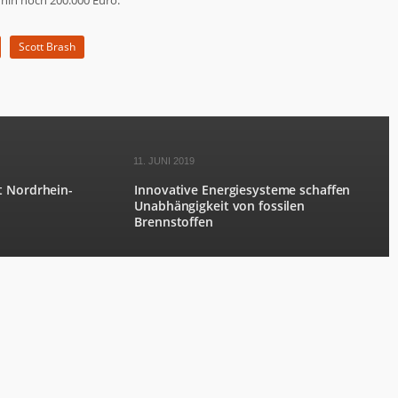
hin noch 200.000 Euro.
Scott Brash
11. JUNI 2019
t Nordrhein-
Innovative Energiesysteme schaffen
Unabhängigkeit von fossilen
Brennstoffen