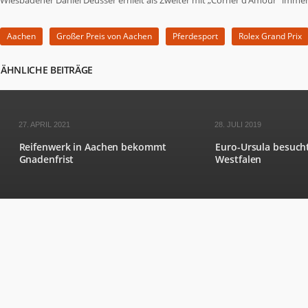
Wiesbadener Daniel Deusser erhielt als Zweiter mit „Corner d‘Amour“ immer
Aachen
Großer Preis von Aachen
Pferdesport
Rolex Grand Prix
ÄHNLICHE BEITRÄGE
27. APRIL 2021
28. JULI 2019
Reifenwerk in Aachen bekommt
Euro-Ursula besuch
Gnadenfrist
Westfalen