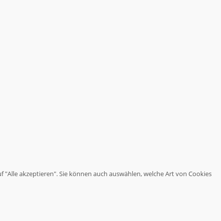
haben.
Wir
stoßen
Themen
an,
über
die
es
sich
nachzudenken
lohnt.
uf "Alle akzeptieren". Sie können auch auswählen, welche Art von Cookies