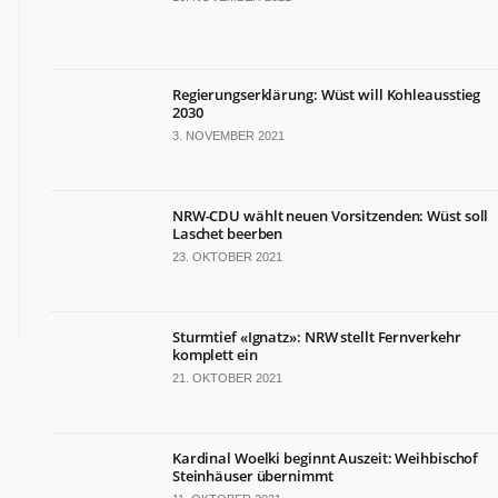
TERMINE
Politische
Termine
Regierungserklärung: Wüst will Kohleausstieg
in
2030
NRW
3. NOVEMBER 2021
Wirtschaftliche
Termine
in
NRW-CDU wählt neuen Vorsitzenden: Wüst soll
NRW
Laschet beerben
Kulturelle
23. OKTOBER 2021
Termine
in
NRW
Sturmtief «Ignatz»: NRW stellt Fernverkehr
Lebensart-
komplett ein
Termine
21. OKTOBER 2021
in
NRW
Kardinal Woelki beginnt Auszeit: Weihbischof
ZAHLEN
&
Steinhäuser übernimmt
FAKTEN