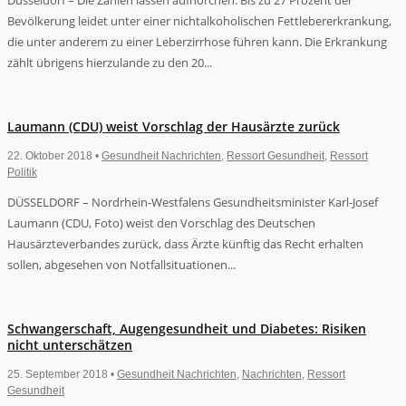
Düsseldorf – Die Zahlen lassen aufhorchen. Bis zu 27 Prozent der
Bevölkerung leidet unter einer nichtalkoholischen Fettlebererkrankung,
die unter anderem zu einer Leberzirrhose führen kann. Die Erkrankung
zählt übrigens hierzulande zu den 20...
Laumann (CDU) weist Vorschlag der Hausärzte zurück
22. Oktober 2018 •
Gesundheit Nachrichten
,
Ressort Gesundheit
,
Ressort
Politik
DÜSSELDORF – Nordrhein-Westfalens Gesundheitsminister Karl-Josef
Laumann (CDU, Foto) weist den Vorschlag des Deutschen
Hausärzteverbandes zurück, dass Ärzte künftig das Recht erhalten
sollen, abgesehen von Notfallsituationen...
Schwangerschaft, Augengesundheit und Diabetes: Risiken
nicht unterschätzen
25. September 2018 •
Gesundheit Nachrichten
,
Nachrichten
,
Ressort
Gesundheit