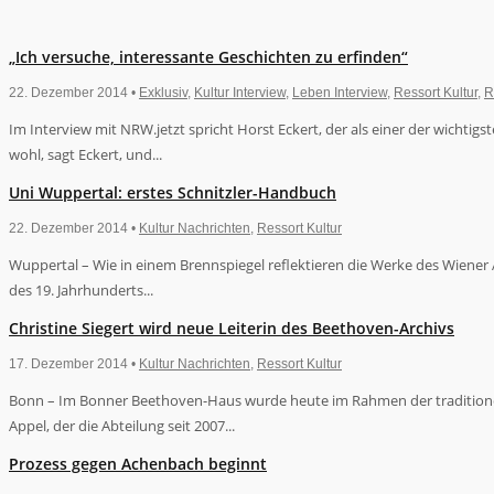
„Ich versuche, interessante Geschichten zu erfinden“
22. Dezember 2014 •
Exklusiv
,
Kultur Interview
,
Leben Interview
,
Ressort Kultur
,
R
Im Interview mit NRW.jetzt spricht Horst Eckert, der als einer der wichti
wohl, sagt Eckert, und...
Uni Wuppertal: erstes Schnitzler-Handbuch
22. Dezember 2014 •
Kultur Nachrichten
,
Ressort Kultur
Wuppertal – Wie in einem Brennspiegel reflektieren die Werke des Wiener Au
des 19. Jahrhunderts...
Christine Siegert wird neue Leiterin des Beethoven-Archivs
17. Dezember 2014 •
Kultur Nachrichten
,
Ressort Kultur
Bonn – Im Bonner Beethoven-Haus wurde heute im Rahmen der traditionell
Appel, der die Abteilung seit 2007...
Prozess gegen Achenbach beginnt