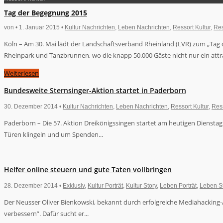
Tag der Begegnung 2015
von • 1. Januar 2015 •
Kultur Nachrichten
,
Leben Nachrichten
,
Ressort Kultur
,
Res
Köln – Am 30. Mai lädt der Landschaftsverband Rheinland (LVR) zum „Tag
Rheinpark und Tanzbrunnen, wo die knapp 50.000 Gäste nicht nur ein att
Weiterlesen
Bundesweite Sternsinger-Aktion startet in Paderborn
30. Dezember 2014 •
Kultur Nachrichten
,
Leben Nachrichten
,
Ressort Kultur
,
Res
Paderborn – Die 57. Aktion Dreikönigssingen startet am heutigen Diensta
Türen klingeln und um Spenden...
Helfer online steuern und gute Taten vollbringen
28. Dezember 2014 •
Exklusiv
,
Kultur Porträt
,
Kultur Story
,
Leben Porträt
,
Leben S
Der Neusser Oliver Bienkowski, bekannt durch erfolgreiche Mediahacking-Ak
verbessern”. Dafür sucht er...