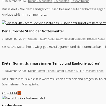
8. Dezember 2014 •
Kultur Nachrichten
,
Nachrichten
,
Ressort Kultur
Düsseldorf – Vor dem Landgericht Essen beginnt heute der Prozess gegen
Anklage wirft ihm vor, mehrere...
Der aufrechte Stand der Gottesmutter
3. November 2014 •
Glauben Story
,
Kultur Story
,
Ressort Glauben
,
Ressort Kultur
Sie ist 2,40 Meter hoch, wiegt gut 550 Kilogramm und zieht unmittelbar in 
Dieter Gorny: „Ich muss immer Tempo und Euphorie spüren“
1. November 2009 •
Kultur Porträt
,
Leben Porträt
,
Ressort Kultur
,
Ressort Leben
Die Liebe zur Musik, die sein weiteres Leben entscheidend prägen sollte, e
übernehmen. Man spielte...
«
1
…
13
14
15
Nachrichten