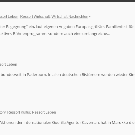
sort Leben
,
Ressort Wirtschaft
,
Wirtschaft Nachrichten
•
 der Begegnung“ ein, laut eigenen Angaben Europas größtes Familienfest fü
raktives Bühnenprogramm, sondern auch eine umfangreiche...
sort Leben
g bundesweit in Paderborn. In allen deutschen Bistümern werden wieder Kin
tory
,
Ressort Kultur
,
Ressort Leben
tionen der internationalen Guerilla Agentur Caveman, hat in Marokko die Hil