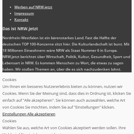
Werben auf NRW.jetzt
Impressum
Kontakt
Das ist NRW.jetzt
Nordrhein-Westfalen ist ein bärenstarkes Land. Fast die Hälfte der
deutschen TOP 100-Konzerne sitzt hier. Die Kulturlandschaft ist bunt. Mit
18 Millionen Einwohnern wäre NRW als Staat Nummer 6 in Europa.
NRW.jetzt berichtet über Wirtschaft, Politik, Kultur, Gesundheit, Sport und
Lebensart in NRW. Es kommen Menschen zu Wort, die etwas zu sagen
haben. Wir stoßen Themen an, über die es sich nachzudenken lohnt.
Cookies
Um Ihnen ein besseres Nutzererlebnis bieten zu können, nutzen wir
Cookies. Wenn Sie der Meinung sind, dass dies in Ordnung ist, klicken Sie
einfach auf "Alle akzeptieren". Sie können auch auswählen, welche Art
von Cookies Sie möchten, indem Sie auf "Einstellungen" klicken.
Einstellungen
Alle akzeptieren
Cookies
Wählen Sie aus, welche Art von Cookies akzeptiert werden sollen. Ihre