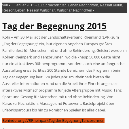
von • 1. Januar 2015 •
Kultur Nachrichten
,
Leben Nachrichten
,
Ressort Kultur
,
Ressort Leben
,
Ressort Wirtschaft
,
Wirtschaft Nachrichten
•
Tag der Begegnung 2015
Köln – Am 30. Mai lädt der Landschaftsverband Rheinland (LVR) zum
„Tag der Begegnung“ ein, laut eigenen Angaben Europas größtes
Familienfest für Menschen mit und ohne Behinderung. Gefeiert werde im
Kölner Rheinpark und Tanzbrunnen, wo die knapp 50.000 Gäste nicht
nur ein attraktives Bühnenprogramm, sondern auch eine umfangreiche
Ausstellung erwarte. Etwa 200 Stände bereichern das Programm beim
Tag der Begegnung laut LVR jedes Jahr. Im Rheinpark bieten die
Aussteller Informationen rund um die Arbeit ihrer Einrichtungen, ein
interaktives Mitmachprogramm für jede Altersgruppe mit Musik, Tanz,
Sport und Gesang für Menschen mit und ohne Behinderung. Von
Karaoke, Kochaktion, Massage und Fotoevent, Bastelprojekt über
Erlebnisparcours bis hin zu Römischen Spielen ist alles dabei.
Behinderung
LVR
Rheinpark
Tag der Begegnung
Tanzbrunnen