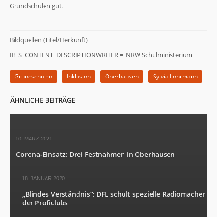
der Website
Grundschulen gut.
basierend
auf der
Nutzung der
Website
Bildquellen (Titel/Herkunft)
verbessern
IB_S_CONTENT_DESCRIPTIONWRITER =: NRW Schulministerium
können.
Grundschulen
Inklusion
Oberhausen
Sylvia Löhrmann
Erfahrung
Damit unsere
ÄHNLICHE BEITRÄGE
Website
während
Ihres
Besuchs so
gut wie
10. MÄRZ 2021
möglich
Corona-Einsatz: Drei Festnahmen in Oberhausen
funktioniert.
Wenn Sie
diese Cookies
18. JANUAR 2020
ablehnen,
verschwinden
„Blindes Verständnis“: DFL schult spezielle Radiomacher
einige
der Proficlubs
Funktionen