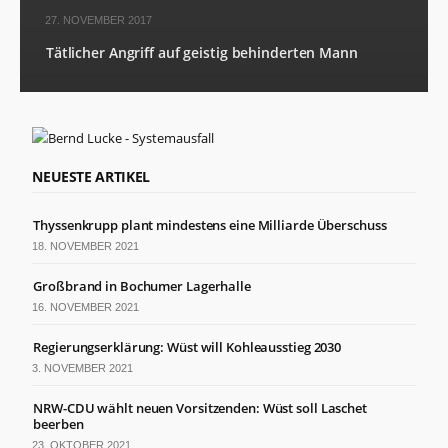
von der
Website.
27. NOVEMBER 2017
Tätlicher Angriff auf geistig behinderten Mann
Marketing
Indem Sie Ihre
Interessen und Ihr
Verhalten beim
Besuch unserer
NEUESTE ARTIKEL
Website mitteilen,
erhöhen Sie die
Wahrscheinlichkeit,
Thyssenkrupp plant mindestens eine Milliarde Überschuss
personalisierte
18. NOVEMBER 2021
Inhalte und
Angebote zu
sehen.
Großbrand in Bochumer Lagerhalle
16. NOVEMBER 2021
Regierungserklärung: Wüst will Kohleausstieg 2030
3. NOVEMBER 2021
NRW-CDU wählt neuen Vorsitzenden: Wüst soll Laschet
beerben
23. OKTOBER 2021