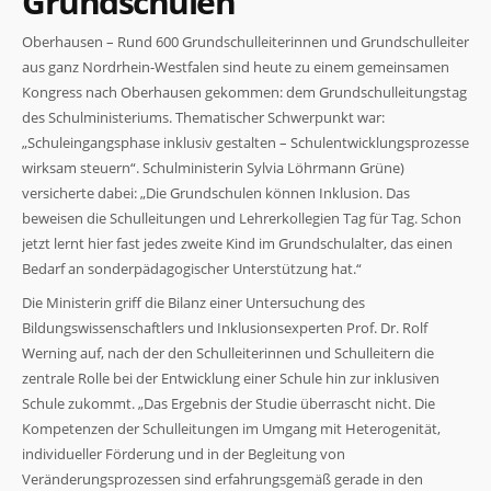
Grundschulen
Oberhausen – Rund 600 Grundschulleiterinnen und Grundschulleiter
aus ganz Nordrhein-Westfalen sind heute zu einem gemeinsamen
Kongress nach Oberhausen gekommen: dem Grundschulleitungstag
des Schulministeriums. Thematischer Schwerpunkt war:
„Schuleingangsphase inklusiv gestalten – Schulentwicklungsprozesse
Notwendig
wirksam steuern“. Schulministerin Sylvia Löhrmann Grüne)
Diese
versicherte dabei: „Die Grundschulen können Inklusion. Das
Cookies
beweisen die Schulleitungen und Lehrerkollegien Tag für Tag. Schon
sind nicht
jetzt lernt hier fast jedes zweite Kind im Grundschulalter, das einen
optional. Sie
werden
Bedarf an sonderpädagogischer Unterstützung hat.“
benötigt,
Die Ministerin griff die Bilanz einer Untersuchung des
damit die
Website
Bildungswissenschaftlers und Inklusionsexperten Prof. Dr. Rolf
funktioniert.
Werning auf, nach der den Schulleiterinnen und Schulleitern die
zentrale Rolle bei der Entwicklung einer Schule hin zur inklusiven
Schule zukommt. „Das Ergebnis der Studie überrascht nicht. Die
Statistiken
Kompetenzen der Schulleitungen im Umgang mit Heterogenität,
Damit wir die
individueller Förderung und in der Begleitung von
Funktionalität
und Struktur
Veränderungsprozessen sind erfahrungsgemäß gerade in den