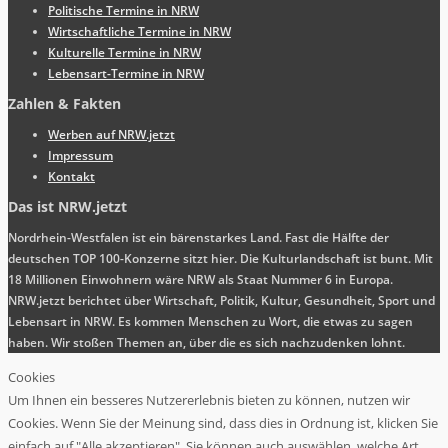
Politische Termine in NRW
Wirtschaftliche Termine in NRW
Kulturelle Termine in NRW
Lebensart-Termine in NRW
Zahlen & Fakten
Werben auf NRW.jetzt
Impressum
Kontakt
Das ist NRW.jetzt
Nordrhein-Westfalen ist ein bärenstarkes Land. Fast die Hälfte der
deutschen TOP 100-Konzerne sitzt hier. Die Kulturlandschaft ist bunt. Mit
18 Millionen Einwohnern wäre NRW als Staat Nummer 6 in Europa.
NRW.jetzt berichtet über Wirtschaft, Politik, Kultur, Gesundheit, Sport und
Lebensart in NRW. Es kommen Menschen zu Wort, die etwas zu sagen
haben. Wir stoßen Themen an, über die es sich nachzudenken lohnt.
Cookies
Um Ihnen ein besseres Nutzererlebnis bieten zu können, nutzen wir
Cookies. Wenn Sie der Meinung sind, dass dies in Ordnung ist, klicken Sie
einfach auf "Alle akzeptieren". Sie können auch auswählen, welche Art