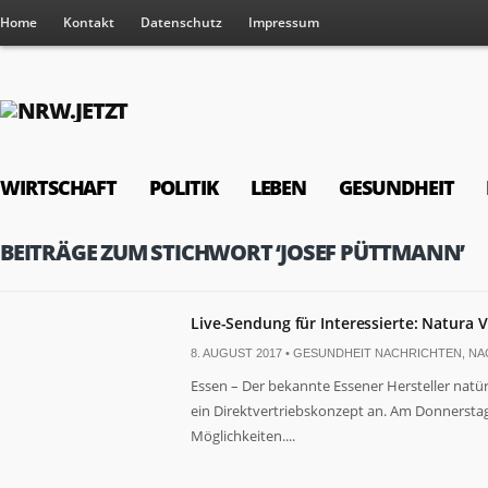
Home
Kontakt
Datenschutz
Impressum
WIRTSCHAFT
POLITIK
LEBEN
GESUNDHEIT
BEITRÄGE ZUM STICHWORT ‘JOSEF PÜTTMANN’
Live-Sendung für Interessierte: Natura Vi
8. AUGUST 2017 •
GESUNDHEIT NACHRICHTEN
,
NA
Essen – Der bekannte Essener Hersteller natür
ein Direktvertriebskonzept an. Am Donnerstag,
Möglichkeiten....