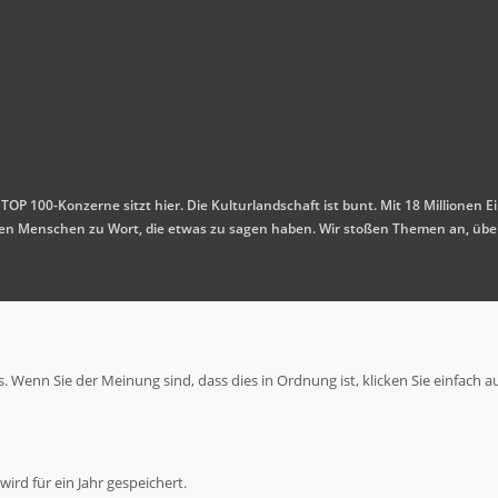
 TOP 100-Konzerne sitzt hier. Die Kulturlandschaft ist bunt. Mit 18 Millione
mmen Menschen zu Wort, die etwas zu sagen haben. Wir stoßen Themen an, übe
 Wenn Sie der Meinung sind, dass dies in Ordnung ist, klicken Sie einfach a
ird für ein Jahr gespeichert.