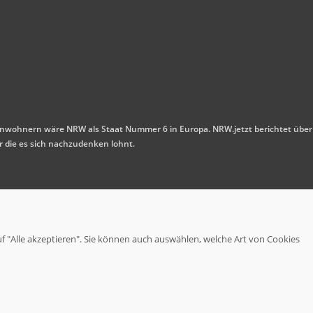
n Einwohnern wäre NRW als Staat Nummer 6 in Europa. NRW.jetzt berichtet über
r die es sich nachzudenken lohnt.
uf "Alle akzeptieren". Sie können auch auswählen, welche Art von Cookies