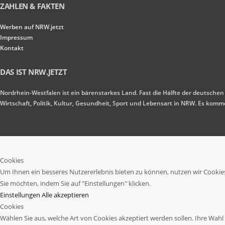
ZAHLEN & FAKTEN
Werben auf NRW.jetzt
Impressum
Kontakt
DAS IST NRW.JETZT
Nordrhein-Westfalen ist ein bärenstarkes Land. Fast die Hälfte der deutschen
Wirtschaft, Politik, Kultur, Gesundheit, Sport und Lebensart in NRW. Es ko
Cookies
Um Ihnen ein besseres Nutzererlebnis bieten zu können, nutzen wir Cookies.
Sie möchten, indem Sie auf "Einstellungen" klicken.
Einstellungen
Alle akzeptieren
Cookies
Wählen Sie aus, welche Art von Cookies akzeptiert werden sollen. Ihre Wahl w