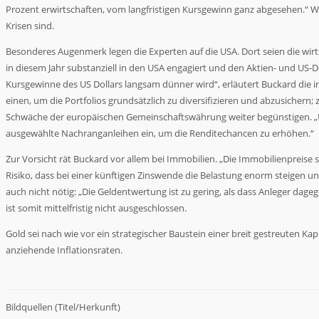
Prozent erwirtschaften, vom langfristigen Kursgewinn ganz abgesehen.“ Wi
Krisen sind.
Besonderes Augenmerk legen die Experten auf die USA. Dort seien die wir
in diesem Jahr substanziell in den USA engagiert und den Aktien- und US-Do
Kursgewinne des US Dollars langsam dünner wird“, erläutert Buckard die 
einen, um die Portfolios grundsätzlich zu diversifizieren und abzusicher
Schwäche der europäischen Gemeinschaftswährung weiter begünstigen. „
ausgewählte Nachranganleihen ein, um die Renditechancen zu erhöhen.“
Zur Vorsicht rät Buckard vor allem bei Immobilien. „Die Immobilienpreise 
Risiko, dass bei einer künftigen Zinswende die Belastung enorm steigen 
auch nicht nötig: „Die Geldentwertung ist zu gering, als dass Anleger dag
ist somit mittelfristig nicht ausgeschlossen.
Gold sei nach wie vor ein strategischer Baustein einer breit gestreuten Kap
anziehende Inflationsraten.
Bildquellen (Titel/Herkunft)