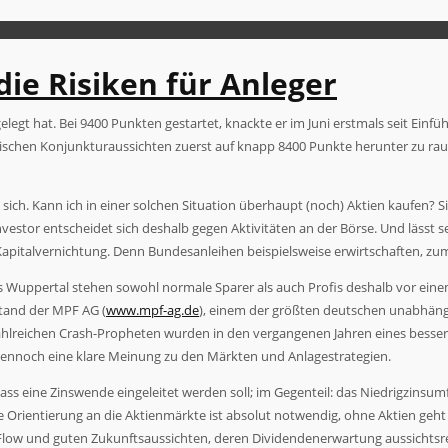
ie Risiken für Anleger
ngelegt hat. Bei 9400 Punkten gestartet, knackte er im Juni erstmals seit E
schen Konjunkturaussichten zuerst auf knapp 8400 Punkte herunter zu raus
 sich. Kann ich in einer solchen Situation überhaupt (noch) Aktien kaufen? 
stor entscheidet sich deshalb gegen Aktivitäten an der Börse. Und lässt s
italvernichtung. Denn Bundesanleihen beispielsweise erwirtschaften, zuminde
pertal stehen sowohl normale Sparer als auch Profis deshalb vor einem s
rstand der MPF AG (
www.mpf-ag.de
), einem der größten deutschen unabhängi
ahlreichen Crash-Propheten wurden in den vergangenen Jahren eines bessere
dennoch eine klare Meinung zu den Märkten und Anlagestrategien.
ss eine Zinswende eingeleitet werden soll; im Gegenteil: das Niedrigzinsum
 Orientierung an die Aktienmärkte ist absolut notwendig, ohne Aktien geht 
low und guten Zukunftsaussichten, deren Dividendenerwartung aussichtsreich