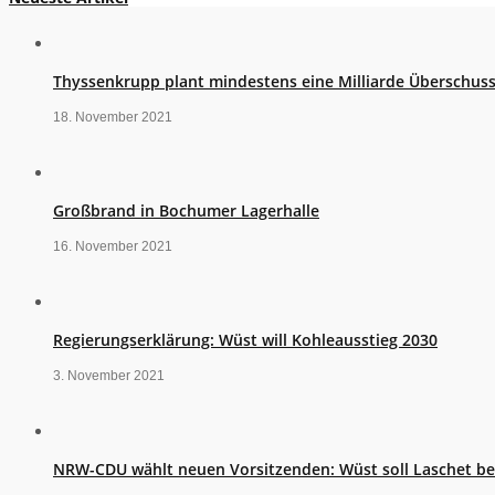
Thyssenkrupp plant mindestens eine Milliarde Überschus
18. November 2021
Großbrand in Bochumer Lagerhalle
16. November 2021
Regierungserklärung: Wüst will Kohleausstieg 2030
3. November 2021
NRW-CDU wählt neuen Vorsitzenden: Wüst soll Laschet b