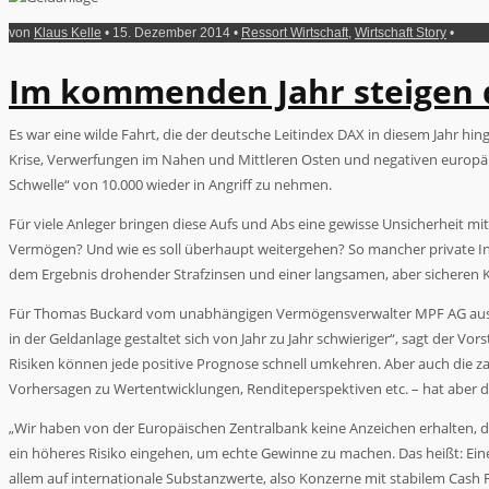
von
Klaus Kelle
• 15. Dezember 2014 •
Ressort Wirtschaft
,
Wirtschaft Story
•
Im kommenden Jahr steigen d
Es war eine wilde Fahrt, die der deutsche Leitindex DAX in diesem Jahr hi
Krise, Verwerfungen im Nahen und Mittleren Osten und negativen europäi
Schwelle“ von 10.000 wieder in Angriff zu nehmen.
Für viele Anleger bringen diese Aufs und Abs eine gewisse Unsicherheit mit
Vermögen? Und wie es soll überhaupt weitergehen? So mancher private Inve
dem Ergebnis drohender Strafzinsen und einer langsamen, aber sicheren Kap
Für Thomas Buckard vom unabhängigen Vermögensverwalter MPF AG aus Wup
in der Geldanlage gestaltet sich von Jahr zu Jahr schwieriger“, sagt der Vo
Risiken können jede positive Prognose schnell umkehren. Aber auch die z
Vorhersagen zu Wertentwicklungen, Renditeperspektiven etc. – hat aber 
„Wir haben von der Europäischen Zentralbank keine Anzeichen erhalten, da
ein höheres Risiko eingehen, um echte Gewinne zu machen. Das heißt: Eine
allem auf internationale Substanzwerte, also Konzerne mit stabilem Cash F