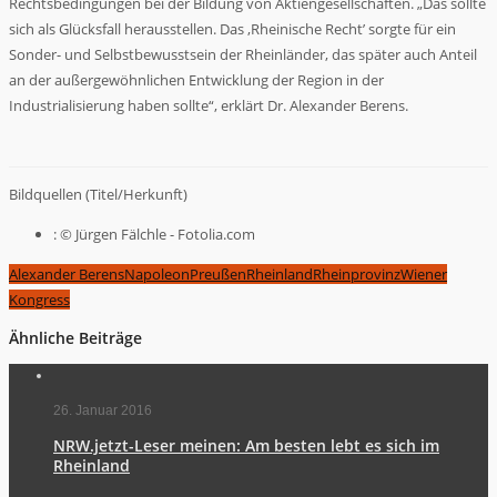
Rechtsbedingungen bei der Bildung von Aktiengesellschaften. „Das sollte
sich als Glücksfall herausstellen. Das ‚Rheinische Recht’ sorgte für ein
Sonder- und Selbstbewusstsein der Rheinländer, das später auch Anteil
an der außergewöhnlichen Entwicklung der Region in der
Industrialisierung haben sollte“, erklärt Dr. Alexander Berens.
Bildquellen (Titel/Herkunft)
: © Jürgen Fälchle - Fotolia.com
Alexander Berens
Napoleon
Preußen
Rheinland
Rheinprovinz
Wiener
Kongress
Ähnliche Beiträge
26. Januar 2016
NRW.jetzt-Leser meinen: Am besten lebt es sich im
Rheinland