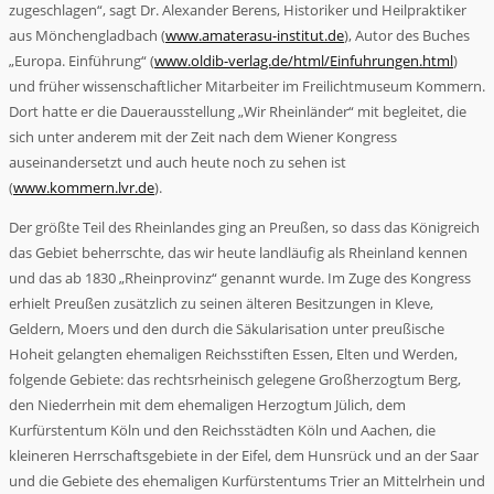
zugeschlagen“, sagt Dr. Alexander Berens, Historiker und Heilpraktiker
aus Mönchengladbach (
www.amaterasu-institut.de
), Autor des Buches
„Europa. Einführung“ (
www.oldib-verlag.de/html/Einfuhrungen.html
)
und früher wissenschaftlicher Mitarbeiter im Freilichtmuseum Kommern.
Dort hatte er die Dauerausstellung „Wir Rheinländer“ mit begleitet, die
sich unter anderem mit der Zeit nach dem Wiener Kongress
auseinandersetzt und auch heute noch zu sehen ist
(
www.kommern.lvr.de
).
Der größte Teil des Rheinlandes ging an Preußen, so dass das Königreich
das Gebiet beherrschte, das wir heute landläufig als Rheinland kennen
und das ab 1830 „Rheinprovinz“ genannt wurde. Im Zuge des Kongress
erhielt Preußen zusätzlich zu seinen älteren Besitzungen in Kleve,
Geldern, Moers und den durch die Säkularisation unter preußische
Hoheit gelangten ehemaligen Reichsstiften Essen, Elten und Werden,
folgende Gebiete: das rechtsrheinisch gelegene Großherzogtum Berg,
den Niederrhein mit dem ehemaligen Herzogtum Jülich, dem
Kurfürstentum Köln und den Reichsstädten Köln und Aachen, die
kleineren Herrschaftsgebiete in der Eifel, dem Hunsrück und an der Saar
und die Gebiete des ehemaligen Kurfürstentums Trier an Mittelrhein und