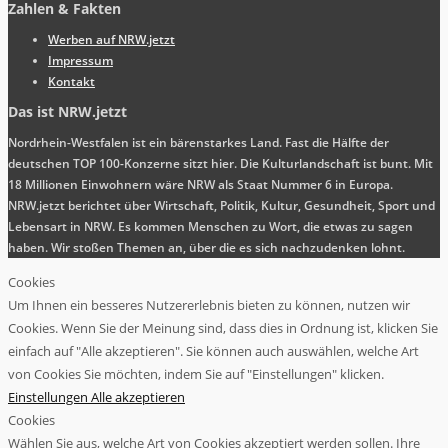
Zahlen & Fakten
Werben auf NRW.jetzt
Impressum
Kontakt
Das ist NRW.jetzt
Nordrhein-Westfalen ist ein bärenstarkes Land. Fast die Hälfte der
deutschen TOP 100-Konzerne sitzt hier. Die Kulturlandschaft ist bunt. Mit
18 Millionen Einwohnern wäre NRW als Staat Nummer 6 in Europa.
NRW.jetzt berichtet über Wirtschaft, Politik, Kultur, Gesundheit, Sport und
Lebensart in NRW. Es kommen Menschen zu Wort, die etwas zu sagen
haben. Wir stoßen Themen an, über die es sich nachzudenken lohnt.
Cookies
Um Ihnen ein besseres Nutzererlebnis bieten zu können, nutzen wir
Cookies. Wenn Sie der Meinung sind, dass dies in Ordnung ist, klicken Sie
einfach auf "Alle akzeptieren". Sie können auch auswählen, welche Art
von Cookies Sie möchten, indem Sie auf "Einstellungen" klicken.
Einstellungen
Alle akzeptieren
Cookies
Wählen Sie aus, welche Art von Cookies akzeptiert werden sollen. Ihre