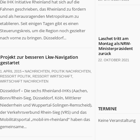
Die IHK Initiative Rheinland hat sich auf die
Fahnen geschrieben, das Rheinland zu fördern
und als herausragenden Metropolraum zu
etablieren. Seit einigen Tagen gibt es einen
Steuerungskreis, um die Region noch gezielter
nach vorne zu bringen. Düsseldorf...
Laschet tritt am
Montag als NRW-
Ministerpräsident
zurück
Projekt zur besseren Lkw-Navigation
22. OKTOBER 2021
gestartet
1. APRIL 2015 •
NACHRICHTEN
,
POLITIK NACHRICHTEN
,
RESSORT POLITIK
,
RESSORT WIRTSCHAFT
,
WIRTSCHAFT NACHRICHTEN
Düsseldorf – Die sechs Rheinland-IHKs (Aachen,
Bonn/Rhein-Sieg, Düsseldorf, Köln, Mittlerer
Niederrhein und Wuppertal-Solingen-Remscheid),
TERMINE
der Verkehrsverbund Rhein-Sieg (VRS) und das
Mobilitätsportal „mobil-im-rheinland“ haben das
Keine Veranstaltung
gemeinsame...