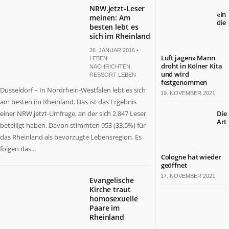
NRW.jetzt-Leser
«In
meinen: Am
die
besten lebt es
sich im Rheinland
26. JANUAR 2016 •
Luft jagen» Mann
LEBEN
droht in Kölner Kita
NACHRICHTEN
,
und wird
RESSORT LEBEN
festgenommen
Düsseldorf – In Nordrhein-Westfalen lebt es sich
19. NOVEMBER 2021
am besten im Rheinland. Das ist das Ergebnis
einer NRW.jetzt-Umfrage, an der sich 2.847 Leser
Die
Art
beteiligt haben. Davon stimmten 953 (33,5%) für
das Rheinland als bevorzugte Lebensregion. Es
folgen das...
Cologne hat wieder
geöffnet
17. NOVEMBER 2021
Evangelische
Kirche traut
homosexuelle
Paare im
Rheinland