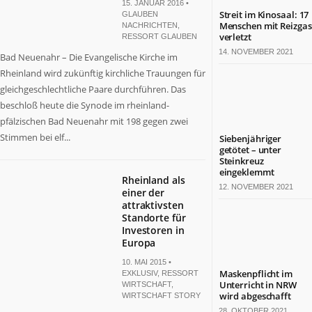
15. JANUAR 2016 •
Streit im Kinosaal: 17
GLAUBEN
Menschen mit Reizgas
NACHRICHTEN
,
verletzt
RESSORT GLAUBEN
14. NOVEMBER 2021
Bad Neuenahr – Die Evangelische Kirche im
Rheinland wird zukünftig kirchliche Trauungen für
gleichgeschlechtliche Paare durchführen. Das
beschloß heute die Synode im rheinland-
pfälzischen Bad Neuenahr mit 198 gegen zwei
Stimmen bei elf...
Siebenjähriger
getötet – unter
Steinkreuz
eingeklemmt
Rheinland als
12. NOVEMBER 2021
einer der
attraktivsten
Standorte für
Investoren in
Europa
10. MAI 2015 •
Maskenpflicht im
EXKLUSIV
,
RESSORT
Unterricht in NRW
WIRTSCHAFT
,
wird abgeschafft
WIRTSCHAFT STORY
28. OKTOBER 2021