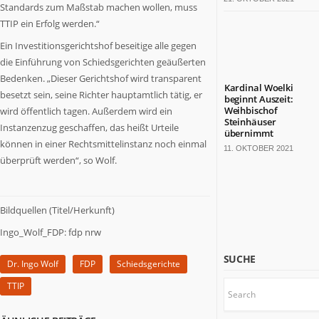
Standards zum Maßstab machen wollen, muss
bärenstarkes
Land.
TTIP ein Erfolg werden.“
Fast
Ein Investitionsgerichtshof beseitige alle gegen
die
die Einführung von Schiedsgerichten geäußerten
Hälfte
Bedenken. „Dieser Gerichtshof wird transparent
der
Kardinal Woelki
besetzt sein, seine Richter hauptamtlich tätig, er
deutschen
beginnt Auszeit:
Weihbischof
wird öffentlich tagen. Außerdem wird ein
TOP
Steinhäuser
Instanzenzug geschaffen, das heißt Urteile
100-
übernimmt
Konzerne
können in einer Rechtsmittelinstanz noch einmal
11. OKTOBER 2021
sitzt
überprüft werden“, so Wolf.
hier.
Die
Kulturlandschaft
Bildquellen (Titel/Herkunft)
ist
Ingo_Wolf_FDP: fdp nrw
bunt.
Mit
SUCHE
18
Dr. Ingo Wolf
FDP
Schiedsgerichte
Millionen
TTIP
Einwohnern
wäre