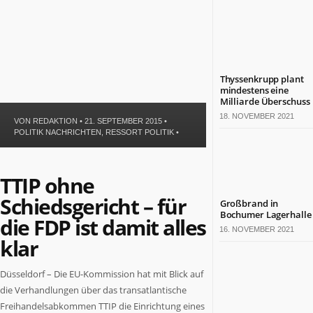
Politik
Leben
Gesundheit
Kultur
Sport
Thyssenkrupp plant
mindestens eine
Milliarde Überschuss
TERMINE
18. NOVEMBER 2021
VON
REDAKTION
• 21. SEPTEMBER 2015 •
Politische
POLITIK NACHRICHTEN
,
RESSORT POLITIK
•
Termine
in
NRW
TTIP ohne
Wirtschaftliche
Schiedsgericht – für
Großbrand in
Termine
Bochumer Lagerhalle
die FDP ist damit alles
in
16. NOVEMBER 2021
NRW
klar
Kulturelle
Termine
Düsseldorf – Die EU-Kommission hat mit Blick auf
in
die Verhandlungen über das transatlantische
NRW
Freihandelsabkommen TTIP die Einrichtung eines
Lebensart-