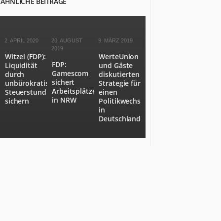
ÄHNLICHE BEITRÄGE
NRW
als
Staat
Nummer
2. APRIL 2020
20. AUGUST
9. MÄRZ 2019
6
2019
in
Witzel (FDP):
WerteUnion
FDP:
Europa.
Liquidität
und Gäste
Gamescom
durch
diskutierten
NRW.jetzt
sichert
unbürokratische
Strategie für
berichtet
Arbeitsplätze
Steuerstundung
einen
über
in NRW
sichern
Politikwechsel
Wirtschaft,
in
Politik,
Deutschland
Kultur,
Gesundheit,
Sport
und
Lebensart
in
NRW.
Es
kommen
Menschen