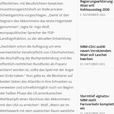
Regierungserklärung:
öffentlichen, mit Berufsrichtern besetzten
Termine
Wüst will
Investitionsgerichtshofs an Stelle privater
in
Kohleausstieg 2030
NRW
Schiedsgerichte vorgeschlagen. „Damit ist den
3. NOVEMBER 2021
Gegnern des Abkommens das letzte Feigenblatt
ZAHLEN
genommen“, sagte Dr. Ingo Wolf,
&
europapolitischer Sprecher der FDP-
FAKTEN
Landtagsfraktion, zu der aktuellen Entwicklung.
Werben
„Nachdem schon die Aufregung um eine
NRW-CDU wählt
auf
neuen Vorsitzenden:
vermeintliche Verzehrpflicht von Chlorhühnchen,
Wüst soll Laschet
NRW.jetzt
die Abschaffung der Buchpreisbindung und des
beerben
Impressum
öffentlich-rechtlichen Rundfunks als Popanz
23. OKTOBER 2021
Kontakt
entlarvt worden ist, sollte das Spiel mit der Angst
ein Ende haben.“ Nun gelte es, die Blockierer auf
DAS
IST
beiden Seiten des Atlantiks in ihre Schranken zu
NRW.JETZT
verweisen und schnellstmöglich noch vor Beginn
der heißen Phase des US-amerikanischen
Nordrhein-
Sturmtief «Ignatz»:
Wahlkampfs einen Abschluss des Abkommens
NRW stellt
Westfalen
Fernverkehr komplett
mit den USA zu erreichen“. Wolf: „Wenn wir im
ist
ein
Wettbewerb mit dem asiatischen Raum westliche
ein
21. OKTOBER 2021