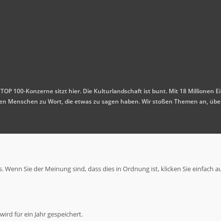
 TOP 100-Konzerne sitzt hier. Die Kulturlandschaft ist bunt. Mit 18 Millione
mmen Menschen zu Wort, die etwas zu sagen haben. Wir stoßen Themen an, übe
 Wenn Sie der Meinung sind, dass dies in Ordnung ist, klicken Sie einfach a
ird für ein Jahr gespeichert.