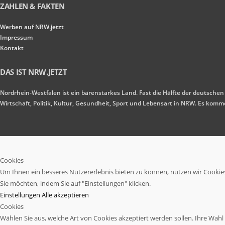
ZAHLEN & FAKTEN
Werben auf NRW.jetzt
Impressum
Kontakt
DAS IST NRW.JETZT
Nordrhein-Westfalen ist ein bärenstarkes Land. Fast die Hälfte der deutschen
Wirtschaft, Politik, Kultur, Gesundheit, Sport und Lebensart in NRW. Es ko
Cookies
Um Ihnen ein besseres Nutzererlebnis bieten zu können, nutzen wir Cookies.
Sie möchten, indem Sie auf "Einstellungen" klicken.
Einstellungen
Alle akzeptieren
Cookies
Wählen Sie aus, welche Art von Cookies akzeptiert werden sollen. Ihre Wahl w