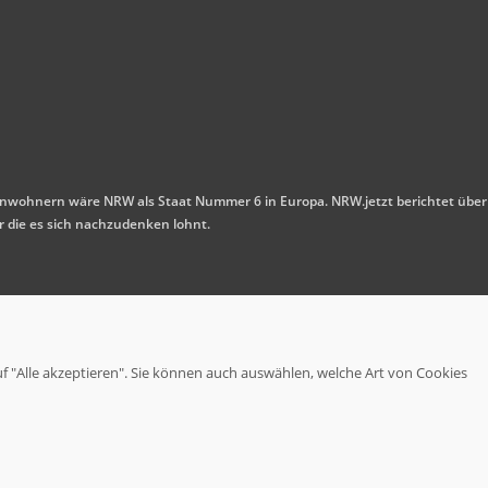
n Einwohnern wäre NRW als Staat Nummer 6 in Europa. NRW.jetzt berichtet über
r die es sich nachzudenken lohnt.
uf "Alle akzeptieren". Sie können auch auswählen, welche Art von Cookies