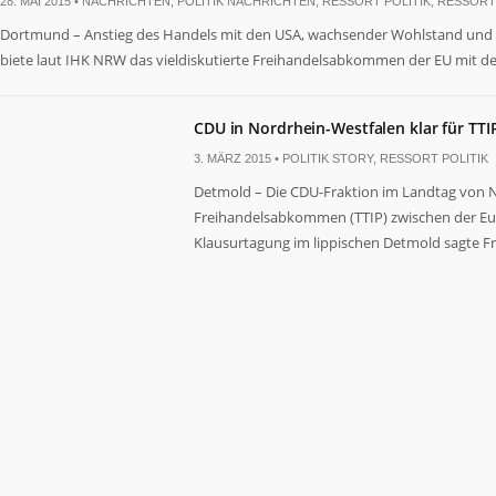
28. MAI 2015 •
NACHRICHTEN
,
POLITIK NACHRICHTEN
,
RESSORT POLITIK
,
RESSORT
Dortmund – Anstieg des Handels mit den USA, wachsender Wohlstand und m
biete laut IHK NRW das vieldiskutierte Freihandelsabkommen der EU mit den
CDU in Nordrhein-Westfalen klar für TTI
3. MÄRZ 2015 •
POLITIK STORY
,
RESSORT POLITIK
Detmold – Die CDU-Fraktion im Landtag von No
Freihandelsabkommen (TTIP) zwischen der Eu
Klausurtagung im lippischen Detmold sagte Fra