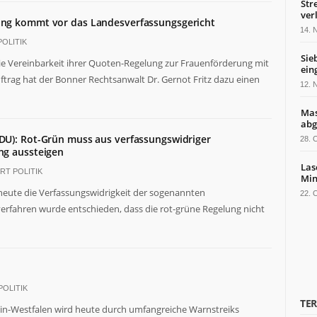
Str
ver
ng kommt vor das Landesverfassungsgericht
14.
OLITIK
Sie
ie Vereinbarkeit ihrer Quoten-Regelung zur Frauenförderung mit
ein
trag hat der Bonner Rechtsanwalt Dr. Gernot Fritz dazu einen
12.
Mas
abg
DU): Rot-Grün muss aus verfassungswidriger
28.
ng aussteigen
Las
RT POLITIK
Min
heute die Verfassungswidrigkeit der sogenannten
22.
verfahren wurde entschieden, dass die rot-grüne Regelung nicht
OLITIK
TE
hein-Westfalen wird heute durch umfangreiche Warnstreiks