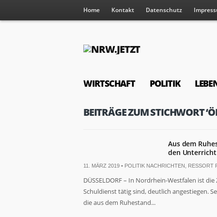
Home
Kontakt
Datenschutz
Impres
WIRTSCHAFT
POLITIK
LEBE
BEITRÄGE ZUM STICHWORT ‘Ö
Aus dem Ruhest
den Unterricht
11. MÄRZ 2019 •
POLITIK NACHRICHTEN
,
RESSORT P
DÜSSELDORF – In Nordrhein-Westfalen ist die Z
Schuldienst tätig sind, deutlich angestiegen. 
die aus dem Ruhestand...