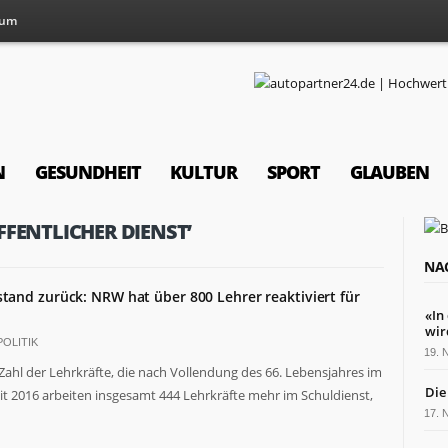
sum
N
GESUNDHEIT
KULTUR
SPORT
GLAUBEN
FFENTLICHER DIENST’
NA
and zurück: NRW hat über 800 Lehrer reaktiviert für
«In
wir
OLITIK
19.
ahl der Lehrkräfte, die nach Vollendung des 66. Lebensjahres im
Die
Seit 2016 arbeiten insgesamt 444 Lehrkräfte mehr im Schuldienst,
17.