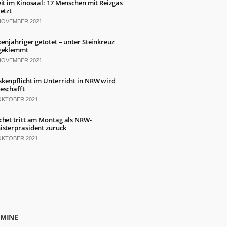
eit im Kinosaal: 17 Menschen mit Reizgas
letzt
 NOVEMBER 2021
benjähriger getötet – unter Steinkreuz
geklemmt
 NOVEMBER 2021
kenpflicht im Unterricht in NRW wird
eschafft
 OKTOBER 2021
chet tritt am Montag als NRW-
isterpräsident zurück
 OKTOBER 2021
RMINE