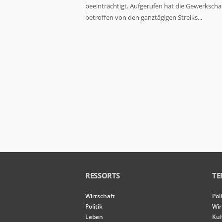
der Website
beeinträchtigt. Aufgerufen hat die Gewerkschaf
basierend
betroffen von den ganztägigen Streiks...
auf der
Nutzung der
Website
verbessern
können.
Erfahrung
Damit unsere
Website
während
Ihres
Besuchs so
gut wie
möglich
funktioniert.
Wenn Sie
RESSORTS
TE
diese Cookies
ablehnen,
Wirtschaft
Pol
verschwinden
einige
Politik
Wir
Funktionen
Leben
Kul