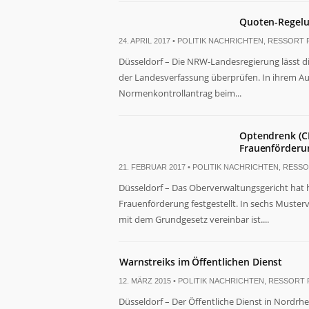
Quoten-Regelu
24. APRIL 2017 •
POLITIK NACHRICHTEN
,
RESSORT P
Düsseldorf – Die NRW-Landesregierung lässt d
der Landesverfassung überprüfen. In ihrem Auf
Normenkontrollantrag beim...
Notwendig
Diese
Cookies
Optendrenk (C
sind nicht
Frauenförderu
optional. Sie
werden
21. FEBRUAR 2017 •
POLITIK NACHRICHTEN
,
RESSO
benötigt,
Düsseldorf – Das Oberverwaltungsgericht hat 
damit die
Frauenförderung festgestellt. In sechs Muster
Website
funktioniert.
mit dem Grundgesetz vereinbar ist....
Warnstreiks im Öffentlichen Dienst
Statistiken
Damit wir die
12. MÄRZ 2015 •
POLITIK NACHRICHTEN
,
RESSORT P
Funktionalität
und Struktur
Düsseldorf – Der Öffentliche Dienst in Nordr