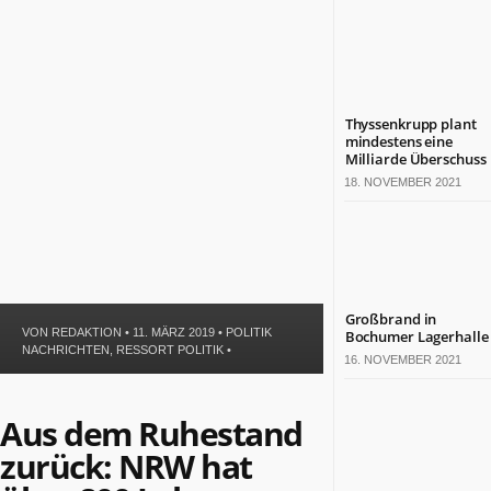
Politik
Leben
Gesundheit
Kultur
Sport
Thyssenkrupp plant
mindestens eine
Milliarde Überschuss
TERMINE
18. NOVEMBER 2021
Politische
Termine
in
NRW
Wirtschaftliche
Großbrand in
Termine
VON
REDAKTION
• 11. MÄRZ 2019 •
POLITIK
Bochumer Lagerhalle
in
NACHRICHTEN
,
RESSORT POLITIK
•
16. NOVEMBER 2021
NRW
Kulturelle
Termine
Aus dem Ruhestand
in
zurück: NRW hat
NRW
Lebensart-