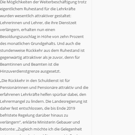
NRW
Die Möglichkeiten der Weiterbeschäftigung trotz
als
eigentlichem Ruhestand für die Lehrkräfte
Staat
wurden wesentlich attraktiver gestaltet:
Nummer
Lehrerinnen und Lehrer, die ihre Dienstzeit
6
verlängern, erhalten nun einen
in
Besoldungszuschlag in Höhe von zehn Prozent
Europa.
des monatlichen Grundgehalts. Und auch die
NRW.jetzt
stundenweise Rückkehr aus dem Ruhestand ist
berichtet
gegenwärtig attraktiver als je zuvor, denn für
über
Beamtinnen und Beamten ist die
Wirtschaft,
Politik,
Hinzuverdienstgrenze ausgesetzt.
Kultur,
„Die Rückkehr in den Schuldienst ist für
Gesundheit,
Pensionärinnen und Pensionäre attraktiv und die
Sport
erfahrenen Lehrkräfte helfen spürbar dabei, den
und
Lehrermangel zu lindern. Die Landesregierung ist
Lebensart
daher fest entschlossen, die bis Ende 2019
in
befristete Regelung darüber hinaus zu
NRW.
Es
verlängern“, erklärte Ministerin Gebauer und
kommen
betonte: „Zugleich möchte ich die Gelegenheit
Menschen