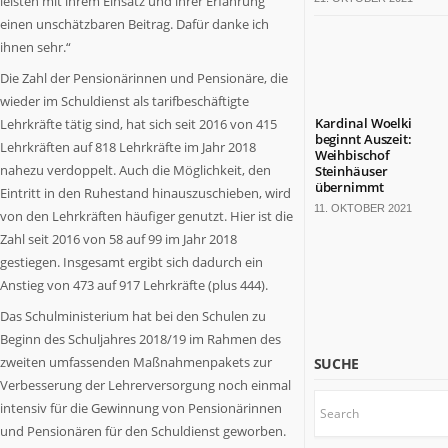
leisten mit ihrem Einsatz und ihrer Erfahrung
bärenstarkes
einen unschätzbaren Beitrag. Dafür danke ich
Land.
ihnen sehr.“
Fast
die
Die Zahl der Pensionärinnen und Pensionäre, die
Hälfte
wieder im Schuldienst als tarifbeschäftigte
der
Kardinal Woelki
Lehrkräfte tätig sind, hat sich seit 2016 von 415
deutschen
beginnt Auszeit:
Lehrkräften auf 818 Lehrkräfte im Jahr 2018
Weihbischof
TOP
nahezu verdoppelt. Auch die Möglichkeit, den
Steinhäuser
100-
übernimmt
Eintritt in den Ruhestand hinauszuschieben, wird
Konzerne
11. OKTOBER 2021
von den Lehrkräften häufiger genutzt. Hier ist die
sitzt
Zahl seit 2016 von 58 auf 99 im Jahr 2018
hier.
gestiegen. Insgesamt ergibt sich dadurch ein
Die
Kulturlandschaft
Anstieg von 473 auf 917 Lehrkräfte (plus 444).
ist
Das Schulministerium hat bei den Schulen zu
bunt.
Beginn des Schuljahres 2018/19 im Rahmen des
Mit
zweiten umfassenden Maßnahmenpakets zur
SUCHE
18
Verbesserung der Lehrerversorgung noch einmal
Millionen
intensiv für die Gewinnung von Pensionärinnen
Einwohnern
und Pensionären für den Schuldienst geworben.
wäre