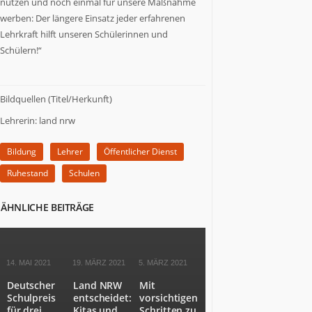
nutzen und noch einmal für unsere Maßnahme
zu
werben: Der längere Einsatz jeder erfahrenen
Wort,
Lehrkraft hilft unseren Schülerinnen und
die
Schülern!“
etwas
zu
sagen
Bildquellen (Titel/Herkunft)
haben.
Wir
Lehrerin: land nrw
stoßen
Themen
Bildung
Lehrer
Öffentlicher Dienst
an,
Ruhestand
Schulen
über
die
es
ÄHNLICHE BEITRÄGE
sich
nachzudenken
lohnt.
14. MAI 2021
19. MÄRZ 2021
5. MÄRZ 2021
Deutscher
Land NRW
Mit
Schulpreis
entscheidet:
vorsichtigen
für drei
Kitas und
Schritten zu