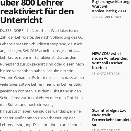
über 800 Lehrer
Regierungserklärung:
Termine
Wüst will
reaktiviert für den
in
Kohleausstieg 2030
Unterricht
NRW
3. NOVEMBER 2021
ZAHLEN
DÜSSELDORF – In Nordrhein-Westfalen ist die
&
Zahl der Lehrkräfte, die nach Vollendung des 66.
FAKTEN
Lebensjahres im Schuldienst tätig sind, deutlich
angestiegen. Seit 2016 arbeiten insgesamt 444
Werben
NRW-CDU wählt
auf
Lehrkräfte mehr im Schuldienst, die aus dem
neuen Vorsitzenden:
Wüst soll Laschet
NRW.jetzt
Ruhestand zurückgekehrt sind oder diesen nach
beerben
Impressum
hinten verschoben haben. Schulministerin
23. OKTOBER 2021
Kontakt
Yvonne Gebauer: „Es freut mich sehr, dass wir so
viele lebensältere Lehrerinnen und Lehrer dafür
DAS
gewinnen konnten, aus dem Ruhestand in den
IST
NRW.JETZT
Schuldienst zurückzukehren oder den Eintritt in
den Ruhestand noch ein wenig
Nordrhein-
Sturmtief «Ignatz»:
hinauszuschieben. Genau das war das Ziel einer
NRW stellt
Westfalen
unserer Maßnahmen zur Verbesserung der
Fernverkehr komplett
ist
ein
Lehrerversorgung. Die Lehrerinnen und Lehrer
ein
21. OKTOBER 2021