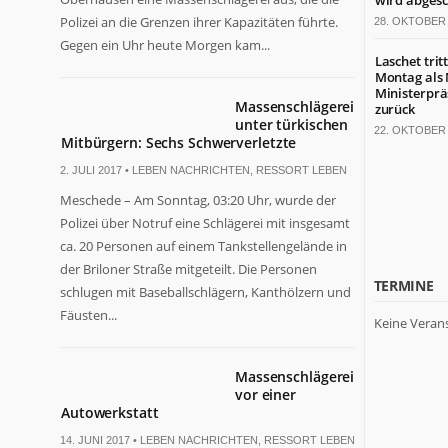
wird abgesc
Polizei an die Grenzen ihrer Kapazitäten führte.
28. OKTOBER 
Gegen ein Uhr heute Morgen kam...
Laschet trit
Montag als
Ministerprä
Massenschlägerei
zurück
unter türkischen
22. OKTOBER 
Mitbürgern: Sechs Schwerverletzte
2. JULI 2017 •
LEBEN NACHRICHTEN
,
RESSORT LEBEN
Meschede – Am Sonntag, 03:20 Uhr, wurde der
Polizei über Notruf eine Schlägerei mit insgesamt
ca. 20 Personen auf einem Tankstellengelände in
der Briloner Straße mitgeteilt. Die Personen
TERMINE
schlugen mit Baseballschlägern, Kanthölzern und
Fäusten...
Keine Veran
Massenschlägerei
vor einer
Autowerkstatt
14. JUNI 2017 •
LEBEN NACHRICHTEN
,
RESSORT LEBEN