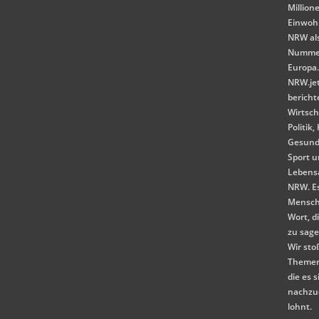
Million
Einwoh
NRW als
Nummer
Europa
NRW.je
bericht
Wirtsch
Politik,
Gesund
Sport 
Lebensa
NRW. E
Mensch
Wort, d
zu sag
Wir st
Themen
die es s
nachzu
lohnt.