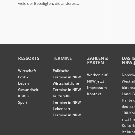
viele der Beteiligten, die anderen...
RESSORTS
TERMINE
ZAHLEN &
DAS I
FAKTEN
NRW.J
Wirtschaft
Politische
Werben auf
Nordrh
Politik
Termine in NRW
NRW.jetzt
Westfal
Leben
Wirtschaftliche
Impressum
bärens
Gesundheit
Termine in NRW
Kontakt
Land. F
Kultur
Kulturelle
Hälfte 
Sport
Termine in NRW
deutsc
Lebensart-
100-Ko
Termine in NRW
sitzt hi
Kulturl
ist bunt