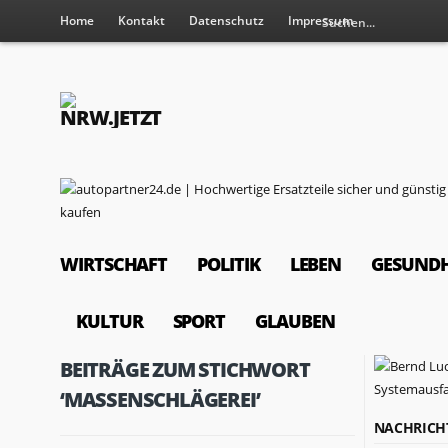
Home
Kontakt
Datenschutz
Impressum
WIRTSCHAFT
POLITIK
LEBEN
GESUNDH
KULTUR
SPORT
GLAUBEN
BEITRÄGE ZUM STICHWORT
‘MASSENSCHLÄGEREI’
NACHRICH