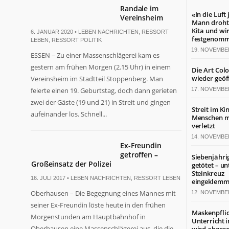
Randale im
«In die Luft
Vereinsheim
Mann droht 
Kita und wi
6. JANUAR 2020 •
LEBEN NACHRICHTEN
,
RESSORT
festgenom
LEBEN
,
RESSORT POLITIK
19. NOVEMBE
ESSEN – Zu einer Massenschlägerei kam es
gestern am frühen Morgen (2.15 Uhr) in einem
Die Art Col
wieder geöf
Vereinsheim im Stadtteil Stoppenberg. Man
feierte einen 19. Geburtstag, doch dann gerieten
17. NOVEMBE
zwei der Gäste (19 und 21) in Streit und gingen
Streit im Ki
aufeinander los. Schnell...
Menschen mi
verletzt
14. NOVEMBE
Ex-Freundin
getroffen –
Siebenjähri
Großeinsatz der Polizei
getötet – un
Steinkreuz
16. JULI 2017 •
LEBEN NACHRICHTEN
,
RESSORT LEBEN
eingeklemm
Oberhausen – Die Begegnung eines Mannes mit
12. NOVEMBE
seiner Ex-Freundin löste heute in den frühen
Maskenpflic
Morgenstunden am Hauptbahnhof in
Unterricht 
Oberhausen eine Massenschlägerei aus, die die