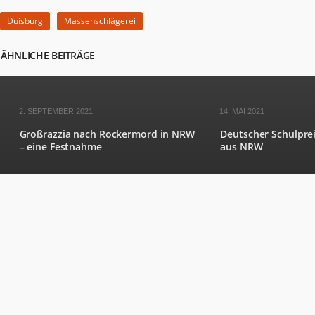
Duisburg
Massenschlägerei
ÄHNLICHE BEITRÄGE
2. SEPTEMBER 2021
14. MAI 2021
Großrazzia nach Rockermord in NRW
Deutscher Schulprei
– eine Festnahme
aus NRW