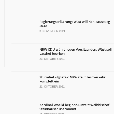
TERMINE
Politische
Termine
Regierungserklärung: Wüst will Kohleausstieg
in
2030
NRW
3. NOVEMBER 2021
Wirtschaftliche
Termine
in
NRW-CDU wählt neuen Vorsitzenden: Wüst soll
NRW
Laschet beerben
Kulturelle
23. OKTOBER 2021
Termine
in
NRW
Sturmtief «Ignatz»: NRW stellt Fernverkehr
Lebensart-
komplett ein
Termine
21. OKTOBER 2021
in
NRW
Kardinal Woelki beginnt Auszeit: Weihbischof
ZAHLEN
&
Steinhäuser übernimmt
FAKTEN