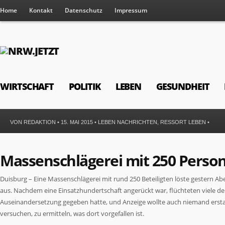
Home
Kontakt
Datenschutz
Impressum
WIRTSCHAFT
POLITIK
LEBEN
GESUNDHEIT
VON
REDAKTION
• 15. MAI 2015 •
LEBEN NACHRICHTEN
,
RESSORT LEBEN
•
Massenschlägerei mit 250 Perso
Duisburg – Eine Massenschlägerei mit rund 250 Beteiligten löste gestern Ab
aus. Nachdem eine Einsatzhundertschaft angerückt war, flüchteten viele der 
Auseinandersetzung gegeben hatte, und Anzeige wollte auch niemand erstat
versuchen, zu ermitteln, was dort vorgefallen ist.