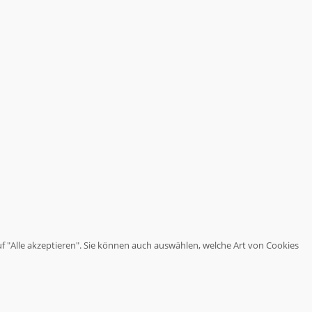
haben.
Wir
stoßen
Themen
an,
über
die
es
sich
nachzudenken
lohnt.
uf "Alle akzeptieren". Sie können auch auswählen, welche Art von Cookies