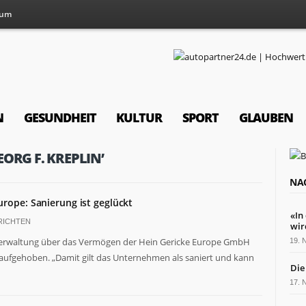
sum
N
GESUNDHEIT
KULTUR
SPORT
GLAUBEN
ORG F. KREPLIN’
NA
urope: Sanierung ist geglückt
«In
RICHTEN
wir
nverwaltung über das Vermögen der Hein Gericke Europe GmbH
19.
aufgehoben. „Damit gilt das Unternehmen als saniert und kann
Die
17.