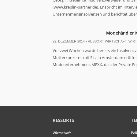
Georg F. Kreplin ist Insolvenzverwalter und Sa
von der
Website.
(www.kreplin-partner.de). Er spricht im Interv
Unternehmensinsolvenzen und berichtet über d
Marketing
Indem Sie Ihre
Modehändler ME
Interessen und Ihr
22. DEZEMBER 2014 •
RESSORT WIRTSCHAFT
,
WIR
Verhalten beim
Besuch unserer
Vor zwei Wochen wurde bereits ein Insolvenz
Website mitteilen,
Mutterkonzerns mit Sitz in Amsterdam eröffnet
erhöhen Sie die
Modeunternehmens MEXX, das der Private Equit
Wahrscheinlichkeit,
personalisierte
Inhalte und
Angebote zu
sehen.
RESSORTS
TE
Wirtschaft
Pol