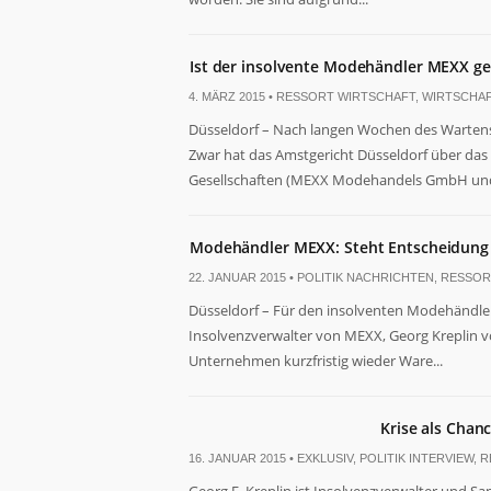
der Website
basierend
auf der
Nutzung der
Ist der insolvente Modehändler MEXX ge
Website
4. MÄRZ 2015 •
RESSORT WIRTSCHAFT
,
WIRTSCHA
verbessern
können.
Düsseldorf – Nach langen Wochen des Wartens
Zwar hat das Amstgericht Düsseldorf über da
Gesellschaften (MEXX Modehandels GmbH und
Erfahrung
Damit unsere
Website
Modehändler MEXX: Steht Entscheidung
während
Ihres
22. JANUAR 2015 •
POLITIK NACHRICHTEN
,
RESSORT
Besuchs so
Düsseldorf – Für den insolventen Modehändler
gut wie
Insolvenzverwalter von MEXX, Georg Kreplin vo
möglich
funktioniert.
Unternehmen kurzfristig wieder Ware...
Wenn Sie
diese Cookies
ablehnen,
Krise als Chan
verschwinden
einige
16. JANUAR 2015 •
EXKLUSIV
,
POLITIK INTERVIEW
,
R
Funktionen