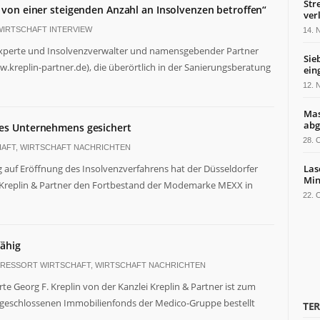
Str
t von einer steigenden Anzahl an Insolvenzen betroffen“
ver
WIRTSCHAFT INTERVIEW
14.
sexperte und Insolvenzverwalter und namensgebender Partner
Sie
w.kreplin-partner.de), die überörtlich in der Sanierungsberatung
ein
12.
Mas
abg
des Unternehmens gesichert
28.
HAFT
,
WIRTSCHAFT NACHRICHTEN
 auf Eröffnung des Insolvenzverfahrens hat der Düsseldorfer
Las
Min
i Kreplin & Partner den Fortbestand der Modemarke MEXX in
22.
ähig
RESSORT WIRTSCHAFT
,
WIRTSCHAFT NACHRICHTEN
e Georg F. Kreplin von der Kanzlei Kreplin & Partner ist zum
 geschlossenen Immobilienfonds der Medico-Gruppe bestellt
TE