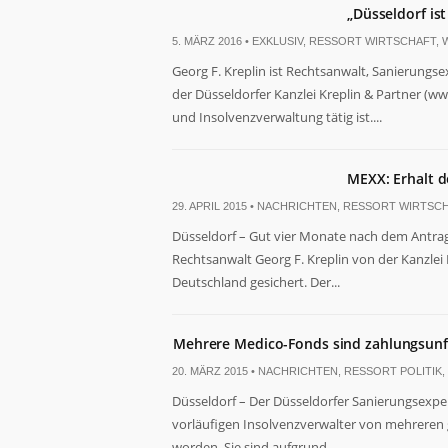
„Düsseldorf is
5. MÄRZ 2016 •
EXKLUSIV
,
RESSORT WIRTSCHAFT
,
Georg F. Kreplin ist Rechtsanwalt, Sanierung
der Düsseldorfer Kanzlei Kreplin & Partner (ww
und Insolvenzverwaltung tätig ist....
Notwendig
Diese
MEXX: Erhalt 
Cookies
sind nicht
29. APRIL 2015 •
NACHRICHTEN
,
RESSORT WIRTSC
optional. Sie
Düsseldorf – Gut vier Monate nach dem Antrag
werden
Rechtsanwalt Georg F. Kreplin von der Kanzle
benötigt,
damit die
Deutschland gesichert. Der...
Website
funktioniert.
Mehrere Medico-Fonds sind zahlungsunf
20. MÄRZ 2015 •
NACHRICHTEN
,
RESSORT POLITIK
,
Statistiken
Damit wir die
Düsseldorf – Der Düsseldorfer Sanierungsexpert
Funktionalität
vorläufigen Insolvenzverwalter von mehreren
und Struktur
worden. Sie sind aufgrund...