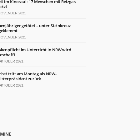
eit im Kinosaal: 17 Menschen mit Reizgas
letzt
 NOVEMBER 2021
benjähriger getötet – unter Steinkreuz
geklemmt
 NOVEMBER 2021
kenpflicht im Unterricht in NRW wird
eschafft
 OKTOBER 2021
chet tritt am Montag als NRW-
isterpräsident zurück
 OKTOBER 2021
RMINE