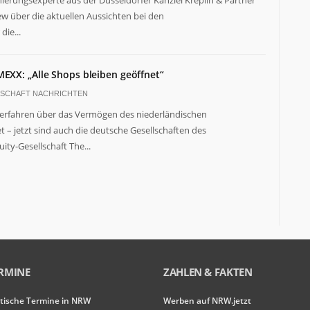
nierungsexperte aus der Düsseldorfer Kanzlei Kreplin & Partner
iew über die aktuellen Aussichten bei den
ie...
XX: „Alle Shops bleiben geöffnet“
TSCHAFT NACHRICHTEN
verfahren über das Vermögen des niederländischen
 – jetzt sind auch die deutsche Gesellschaften des
y-Gesellschaft The...
RMINE
ZAHLEN & FAKTEN
itische Termine in NRW
Werben auf NRW.jetzt