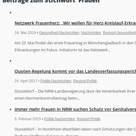
Beiträge zum Stichwort ‘Frauen’
Netzwerk Frauenherz: „Wir wollen für Herz-Kreislauf-Erkra
16. Mai 2019 •
Gesundheit Nachrichten
,
Nachrichten
,
Ressort Gesundheit
Am 25. Mai findet der erste Frauentag in Mönchengladbach in den S
Erkrankungen im Fokus. Initiatorin ist das Netzwerk...
Quoten-Regelung kommt vor das Landesverfassungsgeric
24. April 2017 •
Politik Nachrichten
,
Ressort Politik
Düsseldorf – Die NRW-Landesregierung lässt die Vereinbarkeit ihre
einen Normenkontrollantrag beim...
Immer mehr Frauen in NRW suchen Schutz vor Genitalve
5. Februar 2015 •
Politik Nachrichten
,
Ressort Politik
Düsseldorf – In Nordrhein-Westfalen leben nach Schützungen der 
Barbara Steffens (Grüne) zu diesem...