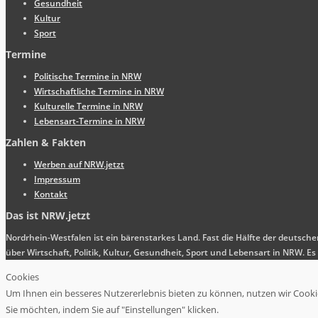
Gesundheit
Kultur
Sport
Termine
Politische Termine in NRW
Wirtschaftliche Termine in NRW
Kulturelle Termine in NRW
Lebensart-Termine in NRW
Zahlen & Fakten
Werben auf NRW.jetzt
Impressum
Kontakt
Das ist NRW.jetzt
Nordrhein-Westfalen ist ein bärenstarkes Land. Fast die Hälfte der deutsch
über Wirtschaft, Politik, Kultur, Gesundheit, Sport und Lebensart in NRW.
Cookies
Um Ihnen ein besseres Nutzererlebnis bieten zu können, nutzen wir Cookies
Sie möchten, indem Sie auf "Einstellungen" klicken.