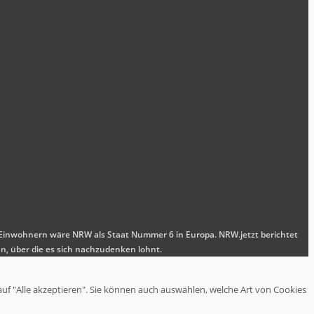
nen Einwohnern wäre NRW als Staat Nummer 6 in Europa. NRW.jetzt berichtet
n, über die es sich nachzudenken lohnt.
auf "Alle akzeptieren". Sie können auch auswählen, welche Art von Cookies