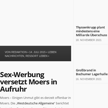
Politik
Leben
Gesundheit
Kultur
Sport
Thyssenkrupp plant
mindestens eine
Milliarde Überschuss
TERMINE
18. NOVEMBER 2021
Politische
Termine
VON
REDAKTION
• 14. JULI 2015 •
LEBEN
in
NACHRICHTEN
,
RESSORT LEBEN
•
NRW
Wirtschaftliche
Großbrand in
Termine
Sex-Werbung
Bochumer Lagerhalle
in
versetzt Moers in
16. NOVEMBER 2021
NRW
Aufruhr
Kulturelle
Termine
in
Moers – Einigen Unmut gibt es derzeit offenbar in
NRW
Moers. Die „
Westdeutsche Allgemeine
“ berichtet
Lebensart-