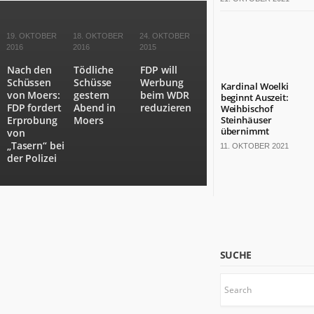
bärenstarkes
Land.
Fast
19. OKTOBER
18. OKTOBER
24. OKTOBER
2016
2016
2015
die
Hälfte
Nach den
Tödliche
FDP will
der
Schüssen
Schüsse
Werbung
Kardinal Woelki
von Moers:
gestern
beim WDR
deutschen
beginnt Auszeit:
FDP fordert
Abend in
reduzieren
Weihbischof
TOP
Erprobung
Moers
Steinhäuser
100-
übernimmt
von
Konzerne
„Tasern“ bei
11. OKTOBER 2021
sitzt
der Polizei
hier.
Die
Kulturlandschaft
ist
bunt.
Mit
SUCHE
18
Millionen
Einwohnern
wäre