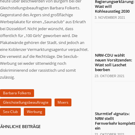
heute über Beschwerden von Bürgern bei der
Regierungserklärung:
Termine
Wüst will
Gleichstellungsbeaufragten Barbara Folkerts.
in
Kohleausstieg 2030
Gegenstand des Ärgers sind großflächige
NRW
3. NOVEMBER 2021
Werbeplakate für einen „Saunaclub“ aus Erkrath
bei Düsseldorf. Nicht jeder wünscht, dass
ZAHLEN
&
öffentlich für „100 Girls“ geworben wird. Die
FAKTEN
Plakatwände gehören der Stadt, sind jedoch an
eine Koblenzer Vermarktungsagentur verpachtet.
Werben
NRW-CDU wählt
Die verweist auf die Rechtslage. Die Sexclub-
auf
neuen Vorsitzenden:
Werbung sei weder sittenwidrig noch
Wüst soll Laschet
NRW.jetzt
beerben
diskriminierend oder rassistisch und somit
Impressum
23. OKTOBER 2021
zulässig.
Kontakt
DAS
Barbara Folkerts
IST
NRW.JETZT
Gleichstellungsbeauftragte
Moers
Sex-Club
Werbung
Nordrhein-
Sturmtief «Ignatz»:
NRW stellt
Westfalen
Fernverkehr komplett
ist
ÄHNLICHE BEITRÄGE
ein
ein
21. OKTOBER 2021