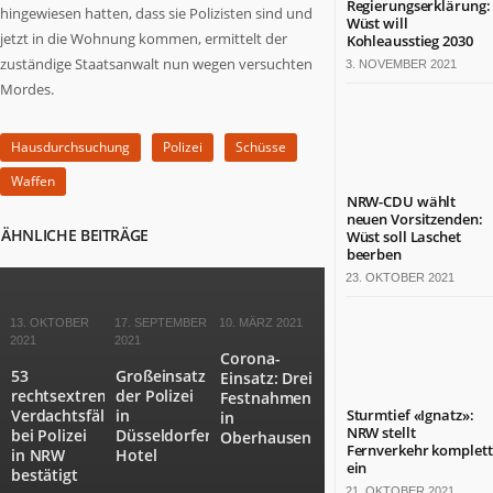
Regierungserklärung:
hingewiesen hatten, dass sie Polizisten sind und
Termine
Wüst will
jetzt in die Wohnung kommen, ermittelt der
in
Kohleausstieg 2030
NRW
zuständige Staatsanwalt nun wegen versuchten
3. NOVEMBER 2021
Mordes.
ZAHLEN
&
FAKTEN
Hausdurchsuchung
Polizei
Schüsse
Waffen
Werben
NRW-CDU wählt
auf
neuen Vorsitzenden:
ÄHNLICHE BEITRÄGE
Wüst soll Laschet
NRW.jetzt
beerben
Impressum
23. OKTOBER 2021
Kontakt
13. OKTOBER
17. SEPTEMBER
10. MÄRZ 2021
DAS
2021
2021
IST
Corona-
NRW.JETZT
53
Großeinsatz
Einsatz: Drei
rechtsextreme
der Polizei
Festnahmen
Nordrhein-
Verdachtsfälle
in
Sturmtief «Ignatz»:
in
NRW stellt
bei Polizei
Düsseldorfer
Westfalen
Oberhausen
Fernverkehr komplett
in NRW
Hotel
ist
ein
bestätigt
ein
21. OKTOBER 2021