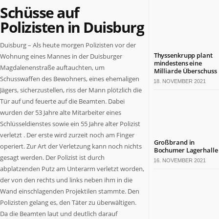
Schüsse auf
Politik
Leben
Polizisten in Duisburg
Gesundheit
Kultur
Duisburg – Als heute morgen Polizisten vor der
Sport
Thyssenkrupp plant
Wohnung eines Mannes in der Duisburger
mindestens eine
Magdalenenstraße auftauchten, um
Milliarde Überschuss
TERMINE
Schusswaffen des Bewohners, eines ehemaligen
18. NOVEMBER 2021
Jägers, sicherzustellen, riss der Mann plötzlich die
Politische
Tür auf und feuerte auf die Beamten. Dabei
Termine
wurden der 53 Jahre alte Mitarbeiter eines
in
Schlüsseldienstes sowie ein 55 Jahre alter Polizist
NRW
Wirtschaftliche
verletzt . Der erste wird zurzeit noch am Finger
Großbrand in
Termine
operiert. Zur Art der Verletzung kann noch nichts
Bochumer Lagerhalle
in
gesagt werden. Der Polizist ist durch
16. NOVEMBER 2021
NRW
abplatzenden Putz am Unterarm verletzt worden,
Kulturelle
der von den rechts und links neben ihm in die
Termine
Wand einschlagenden Projektilen stammte. Den
in
Polizisten gelang es, den Täter zu überwältigen.
NRW
Da die Beamten laut und deutlich darauf
Lebensart-