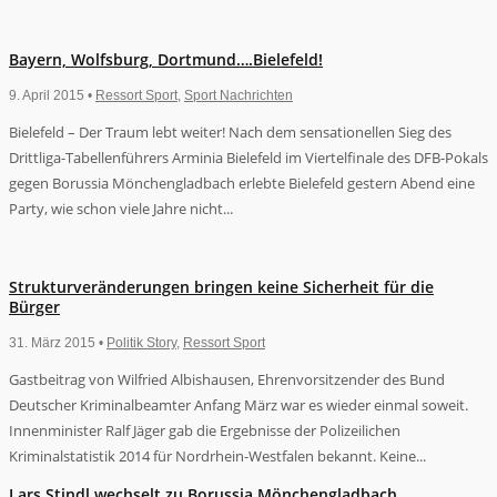
Bayern, Wolfsburg, Dortmund….Bielefeld!
9. April 2015 •
Ressort Sport
,
Sport Nachrichten
Bielefeld – Der Traum lebt weiter! Nach dem sensationellen Sieg des
Drittliga-Tabellenführers Arminia Bielefeld im Viertelfinale des DFB-Pokals
gegen Borussia Mönchengladbach erlebte Bielefeld gestern Abend eine
Party, wie schon viele Jahre nicht...
Strukturveränderungen bringen keine Sicherheit für die
Bürger
31. März 2015 •
Politik Story
,
Ressort Sport
Gastbeitrag von Wilfried Albishausen, Ehrenvorsitzender des Bund
Deutscher Kriminalbeamter Anfang März war es wieder einmal soweit.
Innenminister Ralf Jäger gab die Ergebnisse der Polizeilichen
Kriminalstatistik 2014 für Nordrhein-Westfalen bekannt. Keine...
Lars Stindl wechselt zu Borussia Mönchengladbach