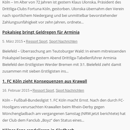
Köln – Im Alter von 72 Jahren ist gestern Klaus Ulonska, Präsident des
Drittliga-Clubs Fortuna Köln, gestorben. Ulonska übernahm den Verein
nach sportlichem Niedergang und bei unmittelbar bevorstehender
Zahlungsunfähigkeit vor zehn Jahren, ordnete...
Pokalsieg bringt Geldregen für Arminia
5. März 2015 •
Ressort Sport
,
Sport Nachrichten
Bielefeld – Überraschung am Teutoburger Wald: In einem mitreissenden
Pokalspiel besiegte gestern Abend Drittliga-Tabellenführer Arminia
Bielefeld den Erstligisten Werder Bremen mit 3:1. Bielefeld zieht damit
zusammen mit sieben Erstligisten ins...
1. FC Köln zieht Konsequenzen aus Krawall
16. Februar 2015 •
Ressort Sport
,
Sport Nachrichten
Köln – Fußball-Bundesligist 1. FC Köln macht Ernst. Nach den durch FC-
Hooligans verursachten Krawallen beim Rhein-Derby gegen
Mönchengladbach am vergangenen Samstag (NRW.jetzt berichtete) hat
der Club dem Fanclub „Boyz“ den Status eines...