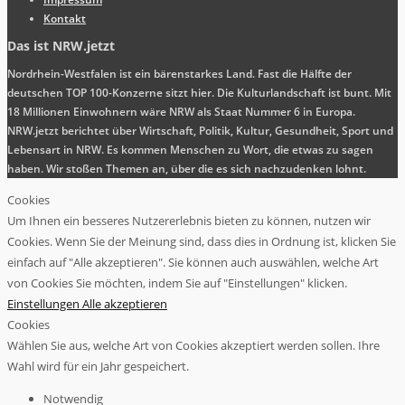
Kontakt
Das ist NRW.jetzt
Nordrhein-Westfalen ist ein bärenstarkes Land. Fast die Hälfte der
deutschen TOP 100-Konzerne sitzt hier. Die Kulturlandschaft ist bunt. Mit
18 Millionen Einwohnern wäre NRW als Staat Nummer 6 in Europa.
NRW.jetzt berichtet über Wirtschaft, Politik, Kultur, Gesundheit, Sport und
Lebensart in NRW. Es kommen Menschen zu Wort, die etwas zu sagen
haben. Wir stoßen Themen an, über die es sich nachzudenken lohnt.
Cookies
Um Ihnen ein besseres Nutzererlebnis bieten zu können, nutzen wir
Cookies. Wenn Sie der Meinung sind, dass dies in Ordnung ist, klicken Sie
einfach auf "Alle akzeptieren". Sie können auch auswählen, welche Art
von Cookies Sie möchten, indem Sie auf "Einstellungen" klicken.
Einstellungen
Alle akzeptieren
Cookies
Wählen Sie aus, welche Art von Cookies akzeptiert werden sollen. Ihre
Wahl wird für ein Jahr gespeichert.
Notwendig