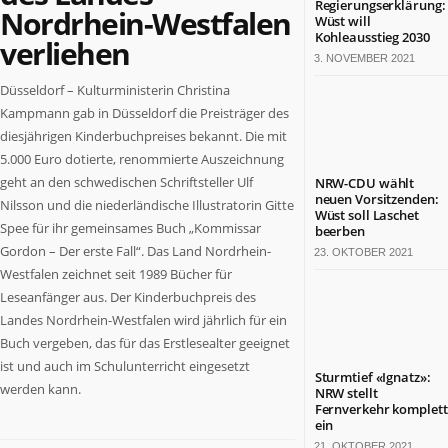
Regierungserklärung:
Nordrhein-Westfalen
Termine
Wüst will
in
Kohleausstieg 2030
verliehen
NRW
3. NOVEMBER 2021
Düsseldorf – Kulturministerin Christina
ZAHLEN
Kampmann gab in Düsseldorf die Preisträger des
&
FAKTEN
diesjährigen Kinderbuchpreises bekannt. Die mit
5.000 Euro dotierte, renommierte Auszeichnung
Werben
geht an den schwedischen Schriftsteller Ulf
NRW-CDU wählt
auf
neuen Vorsitzenden:
Nilsson und die niederländische Illustratorin Gitte
Wüst soll Laschet
NRW.jetzt
Spee für ihr gemeinsames Buch „Kommissar
beerben
Impressum
Gordon – Der erste Fall“. Das Land Nordrhein-
23. OKTOBER 2021
Kontakt
Westfalen zeichnet seit 1989 Bücher für
Leseanfänger aus. Der Kinderbuchpreis des
DAS
IST
Landes Nordrhein-Westfalen wird jährlich für ein
NRW.JETZT
Buch vergeben, das für das Erstlesealter geeignet
ist und auch im Schulunterricht eingesetzt
Nordrhein-
Sturmtief «Ignatz»:
werden kann.
NRW stellt
Westfalen
Fernverkehr komplett
ist
ein
ein
21. OKTOBER 2021