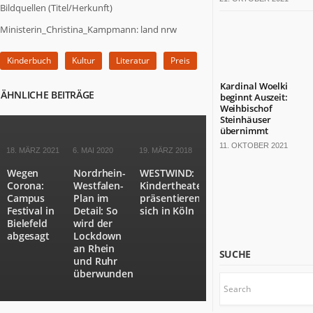
Bildquellen (Titel/Herkunft)
bärenstarkes
Land.
Ministerin_Christina_Kampmann: land nrw
Fast
die
Kinderbuch
Kultur
Literatur
Preis
Hälfte
der
Kardinal Woelki
ÄHNLICHE BEITRÄGE
deutschen
beginnt Auszeit:
Weihbischof
TOP
Steinhäuser
100-
übernimmt
Konzerne
11. OKTOBER 2021
18. MÄRZ 2021
6. MAI 2020
19. MÄRZ 2018
sitzt
hier.
Wegen
Nordrhein-
WESTWIND:
Die
Corona:
Westfalen-
Kindertheater
Campus
Plan im
präsentieren
Kulturlandschaft
Festival in
Detail: So
sich in Köln
ist
Bielefeld
wird der
bunt.
abgesagt
Lockdown
Mit
an Rhein
SUCHE
18
und Ruhr
Millionen
überwunden
Einwohnern
wäre