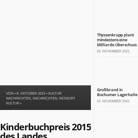
Politik
Leben
Gesundheit
Kultur
Sport
Thyssenkrupp plant
mindestens eine
Milliarde Überschuss
TERMINE
18. NOVEMBER 2021
Politische
Termine
in
NRW
Wirtschaftliche
Großbrand in
Termine
VON • 8. OKTOBER 2015 •
KULTUR
Bochumer Lagerhalle
in
NACHRICHTEN
,
NACHRICHTEN
,
RESSORT
16. NOVEMBER 2021
NRW
KULTUR
•
Kulturelle
Termine
Kinderbuchpreis 2015
in
NRW
des Landes
Lebensart-