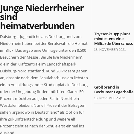
Junge Niederrheiner
Politik
Leben
sind
Gesundheit
heimatverbunden
Kultur
Sport
Thyssenkrupp plant
Duisburg – Jugendliche aus Duisburg und vom
mindestens eine
Niederrhein haben bei der Berufswahl die Heimat
Milliarde Überschuss
TERMINE
im Blick. Das ergab eine Umfrage unter den 8.500
18. NOVEMBER 2021
Politische
Besuchern der Messe „Berufe live Niederrhein“,
Termine
die in der Kraftzentrale im Landschaftspark
in
Duisburg-Nord stattfand. Rund 28 Prozent gaben
NRW
an, dass sie nach dem Schulabschluss am liebsten
Wirtschaftliche
einen Ausbildungs- oder Studienplatz in Duisburg
Großbrand in
Termine
oder der Umgebung finden möchten. Ganze 50
Bochumer Lagerhalle
in
Prozent möchten auf jeden Fall in Nordrhein-
16. NOVEMBER 2021
NRW
Westfalen bleiben. Nur elf Prozent der Befragten
Kulturelle
sehen „irgendwo in Deutschland“ als Option für
Termine
ihre Zukunftsentscheidung und weitere elf
in
Prozent zieht es nach der Schule erst einmal ins
NRW
Lebensart-
Ausland.