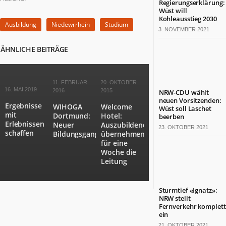
Regierungserklärung:
Termine
Wüst will
in
Kohleausstieg 2030
Ausbildung
Niedewrrhein
Studium
NRW
3. NOVEMBER 2021
ÄHNLICHE BEITRÄGE
ZAHLEN
&
FAKTEN
11. FEBRUAR
20. OKTOBER
Werben
16. MAI 2019
2016
2015
NRW-CDU wählt
auf
neuen Vorsitzenden:
Ergebnisse
WIHOGA
Welcome
Wüst soll Laschet
NRW.jetzt
mit
Dortmund:
Hotel:
beerben
Impressum
Erlebnissen
Neuer
Auszubildende
23. OKTOBER 2021
Kontakt
schaffen
Bildungsgang
übernehmen
für eine
Woche die
DAS
IST
Leitung
NRW.JETZT
Nordrhein-
Sturmtief «Ignatz»:
NRW stellt
Westfalen
Fernverkehr komplett
ist
ein
ein
21. OKTOBER 2021