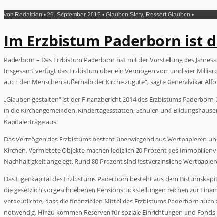
von
Redaktion
• 29. September 2015 •
Glauben Story
,
Ressort Glauben
•
Im Erzbistum Paderborn ist 
Paderborn – Das Erzbistum Paderborn hat mit der Vorstellung des Jahresa
Insgesamt verfügt das Erzbistum über ein Vermögen von rund vier Milliard
auch den Menschen außerhalb der Kirche zugute“, sagte Generalvikar Alfo
„Glauben gestalten“ ist der Finanzbericht 2014 des Erzbistums Paderborn ü
in die Kirchengemeinden. Kindertagesstätten, Schulen und Bildungshäuser
Kapitalerträge aus.
Das Vermögen des Erzbistums besteht überwiegend aus Wertpapieren und 
Kirchen. Vermietete Objekte machen lediglich 20 Prozent des Immobilienv
Nachhaltigkeit angelegt. Rund 80 Prozent sind festverzinsliche Wertpapier
Das Eigenkapital des Erzbistums Paderborn besteht aus dem Bistumskapit
die gesetzlich vorgeschriebenen Pensionsrückstellungen reichen zur Fina
verdeutlichte, dass die finanziellen Mittel des Erzbistums Paderborn auc
notwendig. Hinzu kommen Reserven für soziale Einrichtungen und Fonds 