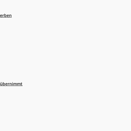
eerben
r übernimmt