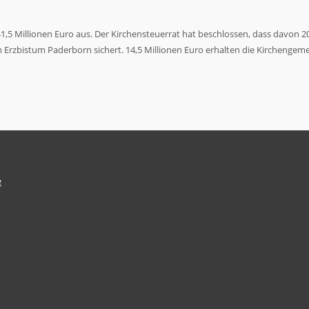
1,5 Millionen Euro aus. Der Kirchensteuerrat hat beschlossen, dass davon 
Erzbistum Paderborn sichert. 14,5 Millionen Euro erhalten die Kirchengeme
e