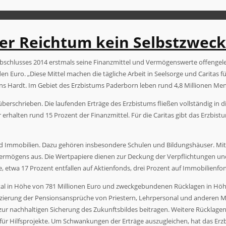
der Reichtum kein Selbstzweck
bschlusses 2014 erstmals seine Finanzmittel und Vermögenswerte offengele
en Euro. „Diese Mittel machen die tägliche Arbeit in Seelsorge und Caritas
ns Hardt. Im Gebiet des Erzbistums Paderborn leben rund 4,8 Millionen Me
berschrieben. Die laufenden Erträge des Erzbistums fließen vollständig in 
 erhalten rund 15 Prozent der Finanzmittel. Für die Caritas gibt das Erzb
Immobilien. Dazu gehören insbesondere Schulen und Bildungshäuser. Mit 
ermögens aus. Die Wertpapiere dienen zur Deckung der Verpflichtungen und 
e, etwa 17 Prozent entfallen auf Aktienfonds, drei Prozent auf Immobilienfo
al in Höhe von 781 Millionen Euro und zweckgebundenen Rücklagen in Höhe 
nzierung der Pensionsansprüche von Priestern, Lehrpersonal und anderen Mi
h zur nachhaltigen Sicherung des Zukunftsbildes beitragen. Weitere Rücklag
für Hilfsprojekte. Um Schwankungen der Erträge auszugleichen, hat das E