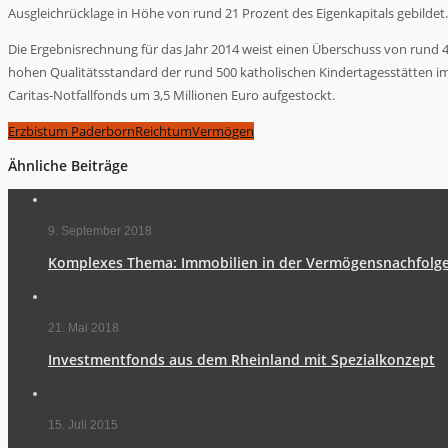
Ausgleichrücklage in Höhe von rund 21 Prozent des Eigenkapitals gebildet.
Die Ergebnisrechnung für das Jahr 2014 weist einen Überschuss von rund 4
hohen Qualitätsstandard der rund 500 katholischen Kindertagesstätten im 
Caritas-Notfallfonds um 3,5 Millionen Euro aufgestockt.
Erzbistum Paderborn
Reichtum
Vermögen
Ähnliche Beiträge
9. September 2018
Komplexes Thema: Immobilien in der Vermögensnachfolg
21. Mai 2018
Investmentfonds aus dem Rheinland mit Spezialkonzept
15. Juli 2015