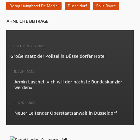
der Website
Derag Livinghotel De Medici
Düsseldorf
Rolls-Royce
basierend
auf der
Nutzung der
ÄHNLICHE BEITRÄGE
Website
verbessern
können.
17. SEPTEMBER 2021
Großeinsatz der Polizei in Düsseldorfer Hotel
Erfahrung
Damit unsere
Website
5. JUNI 2021
während
Ihres
Armin Laschet: «Ich will der nächste Bundeskanzler
Besuchs so
werden»
gut wie
möglich
funktioniert.
1. APRIL 2021
Wenn Sie
diese Cookies
Neuer Leitender Oberstaatsanwalt in Düsseldorf
ablehnen,
verschwinden
einige
Funktionen