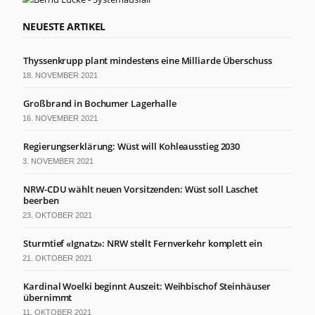
von der
Website.
NEUESTE ARTIKEL
Thyssenkrupp plant mindestens eine Milliarde Überschuss
Marketing
Indem Sie Ihre
18. NOVEMBER 2021
Interessen und Ihr
Verhalten beim
Großbrand in Bochumer Lagerhalle
Besuch unserer
16. NOVEMBER 2021
Website mitteilen,
erhöhen Sie die
Regierungserklärung: Wüst will Kohleausstieg 2030
Wahrscheinlichkeit,
personalisierte
3. NOVEMBER 2021
Inhalte und
Angebote zu
NRW-CDU wählt neuen Vorsitzenden: Wüst soll Laschet
beerben
sehen.
23. OKTOBER 2021
Sturmtief «Ignatz»: NRW stellt Fernverkehr komplett ein
21. OKTOBER 2021
Kardinal Woelki beginnt Auszeit: Weihbischof Steinhäuser
übernimmt
11. OKTOBER 2021