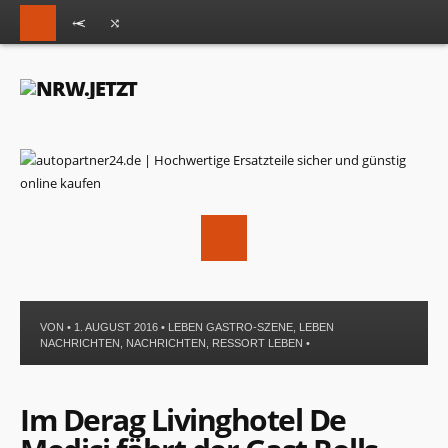
VON • 1. AUGUST 2016 •
LEBEN GASTRO-SZENE
,
LEBEN
NACHRICHTEN
,
NACHRICHTEN
,
RESSORT LEBEN
•
Im Derag Livinghotel De