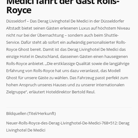
Medici fährt der Gast Rolls-
Royce
Düsseldorf – Das Derag Livinghotel De Medici in der Düsseldorfer
Altstadt bietet seinen Gästen erlesenen Luxus auf höchstem Niveau
nicht nur bei der Übernachtung – sondern auch beim Shuttle-
Service. Dafür steht ab sofort ein aufwändig personalisierter Rolls-
Notwendig
Royce Ghost bereit. Damit ist das Derag Livinghotel De Medici das
Diese
einzige Hotel in Deutschland, dasseinen Gästen einen hauseigenen
Cookies
Rolls-Royce anbietet. „Die erstklassige Qualität sowie die langjährige
sind nicht
optional. Sie
Erfahrung von Rolls-Royce hat uns dazu veranlasst, das Modell
werden
Ghost für unsere Gäste zu wählen. Das Fahrzeug passt perfekt zum
benötigt,
hohen Anspruch unseres Hauses und zu unserer internationalen
damit die
Website
Zielgruppe“, erläutert Hoteldirektor Bertold Reul.
funktioniert.
Bildquellen (Titel/Herkunft)
Statistiken
Neuer-Rolls-Royce-des-Derag-Livinghotel-De-Medici-768×512: Derag
Damit wir die
Funktionalität
Livinghotel De Medici
und Struktur