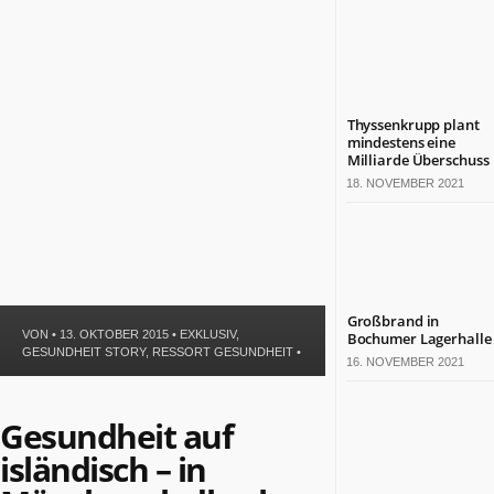
Politik
Leben
Gesundheit
Kultur
Sport
Thyssenkrupp plant
mindestens eine
Milliarde Überschuss
TERMINE
18. NOVEMBER 2021
Politische
Termine
in
NRW
Wirtschaftliche
Großbrand in
Termine
VON • 13. OKTOBER 2015 •
EXKLUSIV
,
Bochumer Lagerhalle
in
GESUNDHEIT STORY
,
RESSORT GESUNDHEIT
•
16. NOVEMBER 2021
NRW
Kulturelle
Termine
Gesundheit auf
in
isländisch – in
NRW
Lebensart-