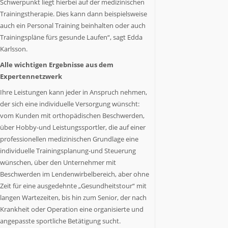
Schwerpunkt liegt hierbei auf der medizinischen
zu
Trainingstherapie. Dies kann dann beispielsweise
Wort,
auch ein Personal Training beinhalten oder auch
die
Trainingspläne fürs gesunde Laufen“, sagt Edda
etwas
Karlsson.
zu
sagen
Alle wichtigen Ergebnisse aus dem
haben.
Expertennetzwerk
Wir
Ihre Leistungen kann jeder in Anspruch nehmen,
stoßen
der sich eine individuelle Versorgung wünscht:
Themen
vom Kunden mit orthopädischen Beschwerden,
an,
über
über Hobby-und Leistungssportler, die auf einer
die
professionellen medizinischen Grundlage eine
es
individuelle Trainingsplanung-und Steuerung
sich
wünschen, über den Unternehmer mit
nachzudenken
Beschwerden im Lendenwirbelbereich, aber ohne
lohnt.
Zeit für eine ausgedehnte „Gesundheitstour“ mit
langen Wartezeiten, bis hin zum Senior, der nach
Krankheit oder Operation eine organisierte und
angepasste sportliche Betätigung sucht.