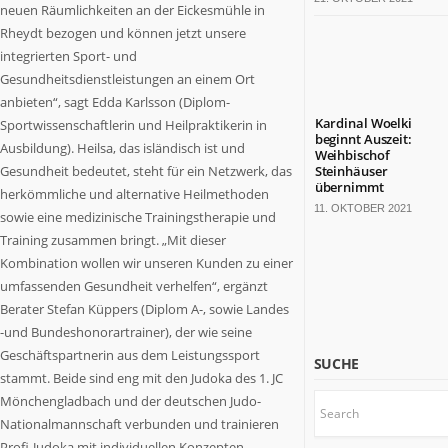
neuen Räumlichkeiten an der Eickesmühle in
bärenstarkes
Land.
Rheydt bezogen und können jetzt unsere
Fast
integrierten Sport- und
die
Gesundheitsdienstleistungen an einem Ort
Hälfte
anbieten“, sagt Edda Karlsson (Diplom-
der
Kardinal Woelki
Sportwissenschaftlerin und Heilpraktikerin in
deutschen
beginnt Auszeit:
Ausbildung). Heilsa, das isländisch ist und
Weihbischof
TOP
Gesundheit bedeutet, steht für ein Netzwerk, das
Steinhäuser
100-
übernimmt
herkömmliche und alternative Heilmethoden
Konzerne
11. OKTOBER 2021
sowie eine medizinische Trainingstherapie und
sitzt
Training zusammen bringt. „Mit dieser
hier.
Kombination wollen wir unseren Kunden zu einer
Die
Kulturlandschaft
umfassenden Gesundheit verhelfen“, ergänzt
ist
Berater Stefan Küppers (Diplom A-, sowie Landes
bunt.
-und Bundeshonorartrainer), der wie seine
Mit
Geschäftspartnerin aus dem Leistungssport
SUCHE
18
stammt. Beide sind eng mit den Judoka des 1. JC
Millionen
Mönchengladbach und der deutschen Judo-
Einwohnern
Nationalmannschaft verbunden und trainieren
wäre
Profi-Judoka mit individuellen Konzepten.