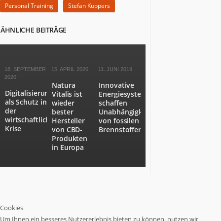
Personal Training
Stefan Küppers
ÄHNLICHE BEITRÄGE
18. SEPTEMBER
15. APRIL 2020
11. JUNI 2019
2020
Natura
Innovative
Digitalisierung
Vitalis ist
Energiesysteme
als Schutz in
wieder
schaffen
der
bester
Unabhängigkeit
wirtschaftlichen
Hersteller
von fossilen
Krise
von CBD-
Brennstoffen
Produkten
in Europa
Cookies
Um Ihnen ein besseres Nutzererlebnis bieten zu können, nutzen wir