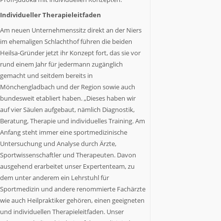
NRW
als
Individueller Therapieleitfaden
Staat
Am neuen Unternehmenssitz direkt an der Niers
Nummer
im ehemaligen Schlachthof führen die beiden
6
Heilsa-Gründer jetzt ihr Konzept fort, das sie vor
in
rund einem Jahr für jedermann zugänglich
Europa.
NRW.jetzt
gemacht und seitdem bereits in
berichtet
Mönchengladbach und der Region sowie auch
über
bundesweit etabliert haben. „Dieses haben wir
Wirtschaft,
auf vier Säulen aufgebaut, nämlich Diagnostik,
Politik,
Beratung, Therapie und individuelles Training. Am
Kultur,
Anfang steht immer eine sportmedizinische
Gesundheit,
Untersuchung und Analyse durch Ärzte,
Sport
Sportwissenschaftler und Therapeuten. Davon
und
ausgehend erarbeitet unser Expertenteam, zu
Lebensart
dem unter anderem ein Lehrstuhl für
in
NRW.
Sportmedizin und andere renommierte Fachärzte
Es
wie auch Heilpraktiker gehören, einen geeigneten
kommen
und individuellen Therapieleitfaden. Unser
Menschen