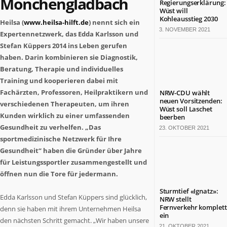
Mönchengladbach
Regierungserklärung:
Termine
Wüst will
in
Kohleausstieg 2030
Heilsa (
www.heilsa-hilft.de
) nennt sich ein
NRW
3. NOVEMBER 2021
Expertennetzwerk, das Edda Karlsson und
Stefan Küppers 2014 ins Leben gerufen
ZAHLEN
haben. Darin kombinieren sie Diagnostik,
&
FAKTEN
Beratung, Therapie und individuelles
Training und kooperieren dabei mit
Werben
Fachärzten, Professoren, Heilpraktikern und
NRW-CDU wählt
auf
neuen Vorsitzenden:
verschiedenen Therapeuten, um ihren
Wüst soll Laschet
NRW.jetzt
Kunden wirklich zu einer umfassenden
beerben
Impressum
Gesundheit zu verhelfen. „Das
23. OKTOBER 2021
Kontakt
sportmedizinische Netzwerk für Ihre
Gesundheit“ haben die Gründer über Jahre
DAS
IST
für Leistungssportler zusammengestellt und
NRW.JETZT
öffnen nun die Tore für jedermann.
Nordrhein-
Sturmtief «Ignatz»:
Edda Karlsson und Stefan Küppers sind glücklich,
NRW stellt
Westfalen
Fernverkehr komplett
denn sie haben mit ihrem Unternehmen Heilsa
ist
ein
den nächsten Schritt gemacht. „Wir haben unsere
ein
21. OKTOBER 2021