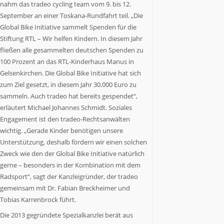
NRW
nahm das tradeo cycling team vom 9. bis 12.
als
September an einer Toskana-Rundfahrt teil. „Die
Staat
Global Bike Initiative sammelt Spenden für die
Nummer
Stiftung RTL – Wir helfen Kindern. In diesem Jahr
6
fließen alle gesammelten deutschen Spenden zu
in
100 Prozent an das RTL-Kinderhaus Manus in
Europa.
Gelsenkirchen. Die Global Bike Initiative hat sich
NRW.jetzt
zum Ziel gesetzt, in diesem Jahr 30.000 Euro zu
berichtet
sammeln. Auch tradeo hat bereits gespendet“,
über
Wirtschaft,
erläutert Michael Johannes Schmidt. Soziales
Politik,
Engagement ist den tradeo-Rechtsanwälten
Kultur,
wichtig. „Gerade Kinder benötigen unsere
Gesundheit,
Unterstützung, deshalb fördern wir einen solchen
Sport
Zweck wie den der Global Bike Initiative natürlich
und
gerne – besonders in der Kombination mit dem
Lebensart
Radsport“, sagt der Kanzleigründer, der tradeo
in
gemeinsam mit Dr. Fabian Breckheimer und
NRW.
Tobias Karrenbrock führt.
Es
kommen
Die 2013 gegründete Spezialkanzlei berät aus
Menschen