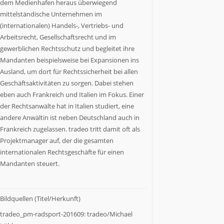
dem Medienhafen heraus überwiegend
zu
mittelständische Unternehmen im
Wort,
(internationalen) Handels-, Vertriebs- und
die
Arbeitsrecht, Gesellschaftsrecht und im
etwas
gewerblichen Rechtsschutz und begleitet ihre
zu
Mandanten beispielsweise bei Expansionen ins
sagen
Ausland, um dort für Rechtssicherheit bei allen
haben.
Wir
Geschäftsaktivitäten zu sorgen. Dabei stehen
stoßen
eben auch Frankreich und Italien im Fokus. Einer
Themen
der Rechtsanwälte hat in Italien studiert, eine
an,
andere Anwältin ist neben Deutschland auch in
über
Frankreich zugelassen. tradeo tritt damit oft als
die
Projektmanager auf, der die gesamten
es
internationalen Rechtsgeschäfte für einen
sich
Mandanten steuert.
nachzudenken
lohnt.
Bildquellen (Titel/Herkunft)
tradeo_pm-radsport-201609: tradeo/Michael