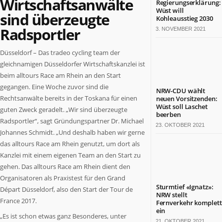
Wirtschaftsanwälte
Regierungserklärung:
Termine
Wüst will
sind überzeugte
in
Kohleausstieg 2030
NRW
Radsportler
3. NOVEMBER 2021
ZAHLEN
Düsseldorf – Das tradeo cycling team der
&
gleichnamigen Düsseldorfer Wirtschaftskanzlei ist
FAKTEN
beim alltours Race am Rhein an den Start
Werben
gegangen. Eine Woche zuvor sind die
NRW-CDU wählt
auf
Rechtsanwälte bereits in der Toskana für einen
neuen Vorsitzenden:
Wüst soll Laschet
NRW.jetzt
guten Zweck geradelt. „Wir sind überzeugte
beerben
Impressum
Radsportler“, sagt Gründungspartner Dr. Michael
23. OKTOBER 2021
Kontakt
Johannes Schmidt. „Und deshalb haben wir gerne
das alltours Race am Rhein genutzt, um dort als
DAS
Kanzlei mit einem eigenen Team an den Start zu
IST
NRW.JETZT
gehen. Das alltours Race am Rhein dient den
Organisatoren als Praxistest für den Grand
Nordrhein-
Sturmtief «Ignatz»:
Départ Düsseldorf, also den Start der Tour de
NRW stellt
Westfalen
France 2017.
Fernverkehr komplett
ist
ein
„Es ist schon etwas ganz Besonderes, unter
ein
21. OKTOBER 2021