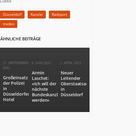
Lübke
Düsseldorf
Kanzlei
Radsport
tradeo
ÄHNLICHE BEITRÄGE
17. SEPTEMBER
5. JUNI 2021
1. APRIL 2021
2021
Armin
Neuer
Großeinsatz
Laschet:
Leitender
der Polizei
«Ich will der
Oberstaatsanwalt
in
nächste
in
Düsseldorfer
Bundeskanzler
Düsseldorf
Hotel
werden»