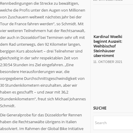
Rennbedingungen die Strecke zu bewältigen,
bärenstarkes
Land.
welche die Profis unter den Augen von Millionen
Fast
von Zuschauern weltweit nächstes Jahr bei der
die
Tour de France fahren werden“, so Schmidt. Mit
Hälfte
vier weiteren Teilnehmern hat der Rechtsanwalt,
der
Kardinal Woelki
der auch in Düsseldorf bei Terminen sehr oft mit
deutschen
beginnt Auszeit:
dem Rad unterwegs, den 92 Kilometer langen,
Weihbischof
TOP
Steinhäuser
bergigen Kurs absolviert – drei Teilnehmer sind
100-
übernimmt
gleichzeitig in der sehr respektablen Zeit von
Konzerne
11. OKTOBER 2021
2:30:54 Stunden ins Ziel eingefahren. „Eine
sitzt
besondere Herausforderungen war, die
hier.
Die
vorgegebene Durchschnittsgeschwindigkeit von
Kulturlandschaft
30 Stundenkilometern einzuhalten, aber wir
ist
haben es geschafft – und zwar mit 36,2
bunt.
Stundenkilometern“, freut sich Michael Johannes
Mit
Schmidt.
SUCHE
18
Die Generalprobe für das Düsseldorfer Rennen
Millionen
haben die Rechtsanwälte übrigens in Italien
Einwohnern
wäre
absolviert. Im Rahmen der Global Bike Initiative