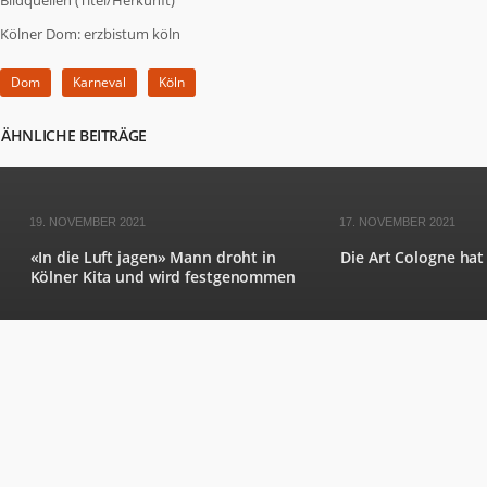
Bildquellen (Titel/Herkunft)
Kölner Dom: erzbistum köln
Dom
Karneval
Köln
ÄHNLICHE BEITRÄGE
19. NOVEMBER 2021
17. NOVEMBER 2021
«In die Luft jagen» Mann droht in
Die Art Cologne hat
Kölner Kita und wird festgenommen