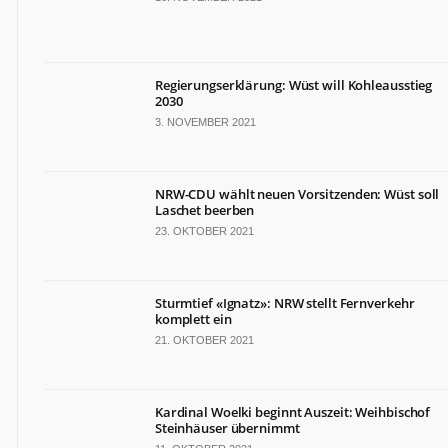
TERMINE
Politische
Termine
Regierungserklärung: Wüst will Kohleausstieg
in
2030
NRW
3. NOVEMBER 2021
Wirtschaftliche
Termine
in
NRW-CDU wählt neuen Vorsitzenden: Wüst soll
NRW
Laschet beerben
Kulturelle
23. OKTOBER 2021
Termine
in
NRW
Sturmtief «Ignatz»: NRW stellt Fernverkehr
Lebensart-
komplett ein
Termine
21. OKTOBER 2021
in
NRW
Kardinal Woelki beginnt Auszeit: Weihbischof
ZAHLEN
&
Steinhäuser übernimmt
FAKTEN