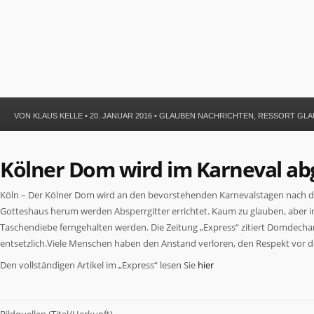
VON
KLAUS KELLE
• 20. JANUAR 2016 •
GLAUBEN NACHRICHTEN
,
RESSORT GLA
Kölner Dom wird im Karneval abg
Köln – Der Kölner Dom wird an den bevorstehenden Karnevalstagen nach d
Gotteshaus herum werden Absperrgitter errichtet. Kaum zu glauben, aber inz
Taschendiebe ferngehalten werden. Die Zeitung „Express“ zitiert Domdechant 
entsetzlich.Viele Menschen haben den Anstand verloren, den Respekt vor d
Den vollständigen Artikel im „Express“ lesen Sie
hier