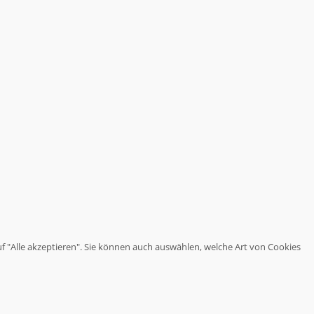
haben.
Wir
stoßen
Themen
an,
über
die
es
sich
nachzudenken
lohnt.
uf "Alle akzeptieren". Sie können auch auswählen, welche Art von Cookies