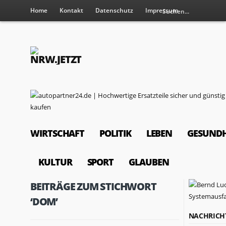
Home
Kontakt
Datenschutz
Impressum
WIRTSCHAFT
POLITIK
LEBEN
GESUNDH
KULTUR
SPORT
GLAUBEN
BEITRÄGE ZUM STICHWORT
‘DOM’
NACHRICH