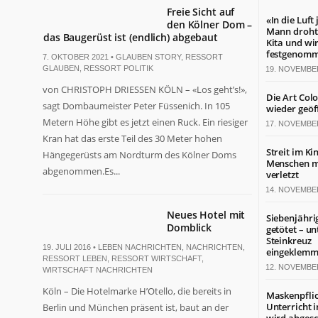
Freie Sicht auf
«In die Luft
den Kölner Dom –
Mann droht 
das Baugerüst ist (endlich) abgebaut
Kita und wi
festgenom
7. OKTOBER 2021 •
GLAUBEN STORY
,
RESSORT
GLAUBEN
,
RESSORT POLITIK
19. NOVEMBE
von CHRISTOPH DRIESSEN KÖLN – «Los geht’s!»,
Die Art Col
sagt Dombaumeister Peter Füssenich. In 105
wieder geöf
Metern Höhe gibt es jetzt einen Ruck. Ein riesiger
17. NOVEMBE
Kran hat das erste Teil des 30 Meter hohen
Streit im Ki
Hängegerüsts am Nordturm des Kölner Doms
Menschen mi
abgenommen.Es...
verletzt
14. NOVEMBE
Neues Hotel mit
Siebenjähri
Domblick
getötet – un
Steinkreuz
19. JULI 2016 •
LEBEN NACHRICHTEN
,
NACHRICHTEN
,
eingeklemm
RESSORT LEBEN
,
RESSORT WIRTSCHAFT
,
12. NOVEMBE
WIRTSCHAFT NACHRICHTEN
Köln – Die Hotelmarke H’Otello, die bereits in
Maskenpflic
Unterricht 
Berlin und München präsent ist, baut an der