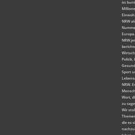
ist bunt
Million
Einwoh
NRW als
Nummer
Europa
NRW.je
bericht
Wirtsch
Politik,
Gesund
Sport 
Lebensa
NRW. E
Mensch
Wort, d
zu sag
Wir st
Themen
die es s
nachzu