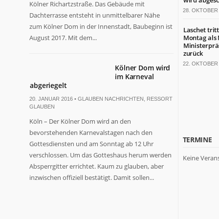
wird abgesc
Kölner Richartzstraße. Das Gebäude mit
28. OKTOBER 
Dachterrasse entsteht in unmittelbarer Nähe
zum Kölner Dom in der Innenstadt, Baubeginn ist
Laschet trit
August 2017. Mit dem...
Montag als
Ministerprä
zurück
22. OKTOBER 
Kölner Dom wird
im Karneval
abgeriegelt
20. JANUAR 2016 •
GLAUBEN NACHRICHTEN
,
RESSORT
GLAUBEN
Köln – Der Kölner Dom wird an den
bevorstehenden Karnevalstagen nach den
TERMINE
Gottesdiensten und am Sonntag ab 12 Uhr
verschlossen. Um das Gotteshaus herum werden
Keine Veran
Absperrgitter errichtet. Kaum zu glauben, aber
inzwischen offiziell bestätigt. Damit sollen...