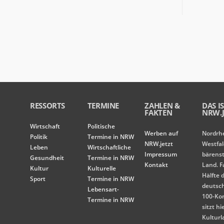
RESSORTS
TERMINE
ZAHLEN &
DAS I
FAKTEN
NRW.J
Wirtschaft
Politische
Werben auf
Nordrh
Politik
Termine in NRW
NRW.jetzt
Westfal
Leben
Wirtschaftliche
Impressum
bärens
Gesundheit
Termine in NRW
Kontakt
Land. F
Kultur
Kulturelle
Hälfte 
Sport
Termine in NRW
deutsc
Lebensart-
100-Ko
Termine in NRW
sitzt hi
Kulturl