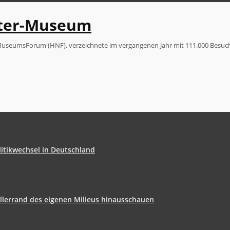
uter-Museum
useumsForum (HNF), verzeichnete im vergangenen Jahr mit 111.000 Besuch
litikwechsel in Deutschland
Tellerrand des eigenen Milieus hinausschauen