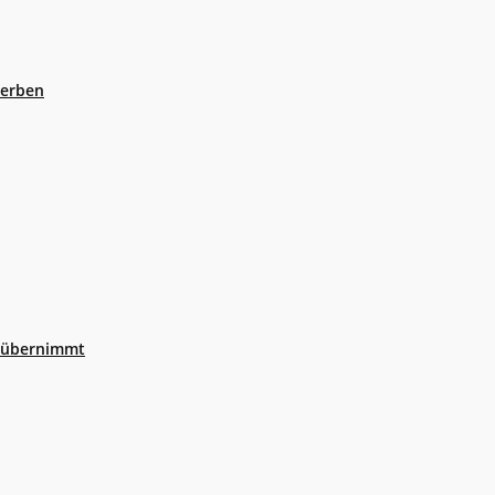
eerben
r übernimmt