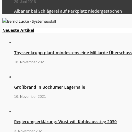
29. Juni 2018
Albaner bei Schlägerei auf Parkplatz niedergestochen
Neueste Artikel
Thyssenkrupp plant mindestens eine Milliarde Überschus
18. November 2021
Großbrand in Bochumer Lagerhalle
16. November 2021
Regierungserklärung: Wüst will Kohleausstieg 2030
3. November 2021