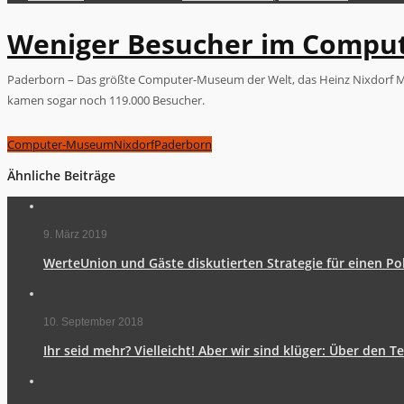
Weniger Besucher im Comp
Paderborn – Das größte Computer-Museum der Welt, das Heinz Nixdorf M
kamen sogar noch 119.000 Besucher.
Computer-Museum
Nixdorf
Paderborn
Ähnliche Beiträge
9. März 2019
WerteUnion und Gäste diskutierten Strategie für einen Po
10. September 2018
Ihr seid mehr? Vielleicht! Aber wir sind klüger: Über den 