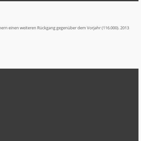
ern einen weiteren Rückgang gegenüber dem Vorjahr (116.000). 2013