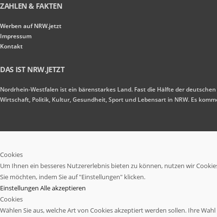
ZAHLEN & FAKTEN
Werben auf NRW.jetzt
Impressum
Kontakt
DAS IST NRW.JETZT
Nordrhein-Westfalen ist ein bärenstarkes Land. Fast die Hälfte der deutschen
Wirtschaft, Politik, Kultur, Gesundheit, Sport und Lebensart in NRW. Es ko
Cookies
Um Ihnen ein besseres Nutzererlebnis bieten zu können, nutzen wir Cookies.
Sie möchten, indem Sie auf "Einstellungen" klicken.
Einstellungen
Alle akzeptieren
Cookies
Wählen Sie aus, welche Art von Cookies akzeptiert werden sollen. Ihre Wahl w