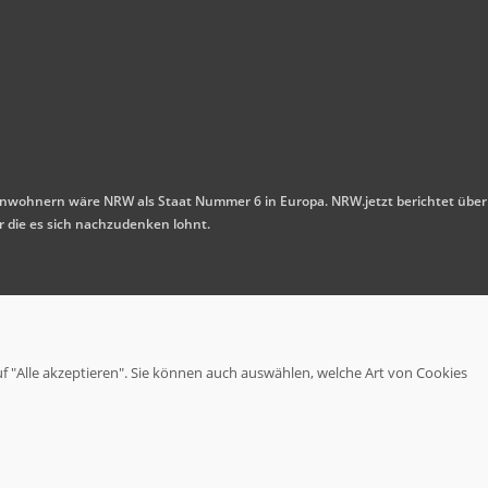
n Einwohnern wäre NRW als Staat Nummer 6 in Europa. NRW.jetzt berichtet über
r die es sich nachzudenken lohnt.
uf "Alle akzeptieren". Sie können auch auswählen, welche Art von Cookies