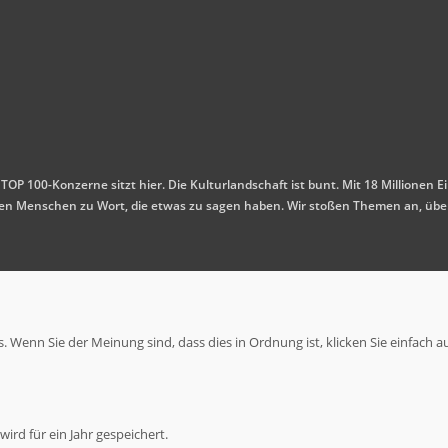
 TOP 100-Konzerne sitzt hier. Die Kulturlandschaft ist bunt. Mit 18 Millione
mmen Menschen zu Wort, die etwas zu sagen haben. Wir stoßen Themen an, übe
 Wenn Sie der Meinung sind, dass dies in Ordnung ist, klicken Sie einfach a
ird für ein Jahr gespeichert.