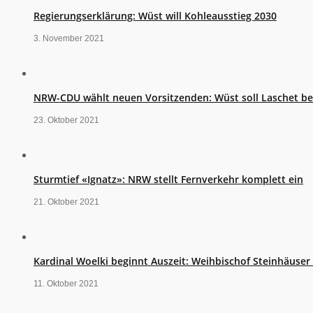
Regierungserklärung: Wüst will Kohleausstieg 2030
3. November 2021
NRW-CDU wählt neuen Vorsitzenden: Wüst soll Laschet b
23. Oktober 2021
Sturmtief «Ignatz»: NRW stellt Fernverkehr komplett ein
21. Oktober 2021
Kardinal Woelki beginnt Auszeit: Weihbischof Steinhäuse
11. Oktober 2021