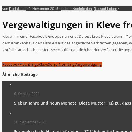
von
Redaktion
• 9. November 2015 •
Leben Nachrichten
,
Ressort Leben
•
Vergewaltigungen in Kleve fr
Kleve – In einer Facebook-Gruppe namens „Du bist kreis Klever, wenn…“ 
dem Krankenhaus den Hinweis auf das angebliche Verbrechen gegeben, weil P
Vorfälle tatsächlich passiert seien. Offensichtlich hat der Verfasser die an
Facebook
Flüchtlinge
Kleve
Sonja Norhting
Vergewaltigung
Ähnliche Beiträge
6. Oktober 2021
Sieben Jahre und neun Monate: Diese Mutter ließ zu, dass 
20. September 2021
Frauenleiche in Hamm gefunden – 27-Jähriger festgenom