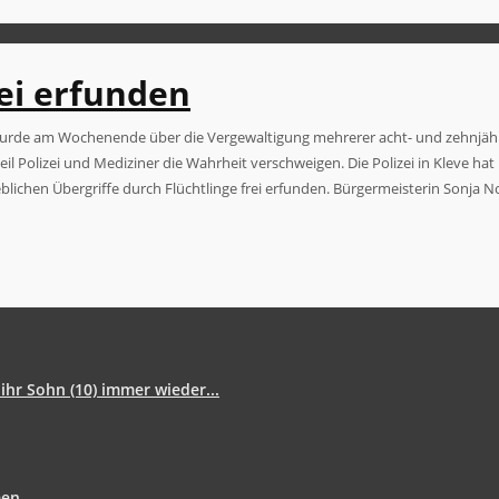
ei erfunden
wurde am Wochenende über die Vergewaltigung mehrerer acht- und zehnjähr
olizei und Mediziner die Wahrheit verschweigen. Die Polizei in Kleve hat in
geblichen Übergriffe durch Flüchtlinge frei erfunden. Bürgermeisterin Sonja No
ihr Sohn (10) immer wieder...
men