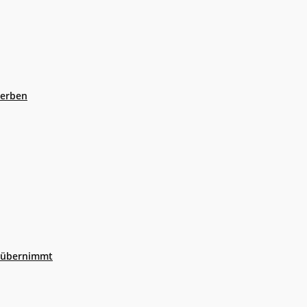
eerben
r übernimmt