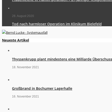
28. August 2020
Tod nach harmloser Operation im Klinikum Bielefeld
Neueste Artikel
Thyssenkrupp plant mindestens eine Milliarde Überschus
18. November 2021
Großbrand in Bochumer Lagerhalle
16. November 2021