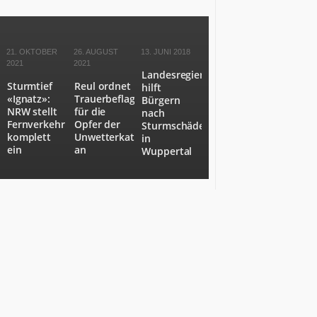
NRW
als
Staat
Nummer
21. OKTOBER
26. AUGUST
13. JUNI 2018
6
2021
2021
Landesregierung
in
Sturmtief
Reul ordnet
hilft
Europa.
«Ignatz»:
Trauerbeflaggung
Bürgern
NRW.jetzt
NRW stellt
für die
nach
berichtet
Fernverkehr
Opfer der
Sturmschäden
komplett
Unwetterkatastrophe
über
in
ein
an
Wuppertal
Wirtschaft,
Politik,
Kultur,
Gesundheit,
Sport
und
Lebensart
in
NRW.
Es
kommen
Menschen