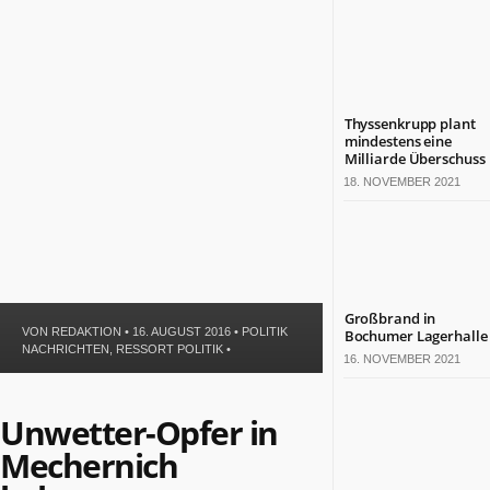
Politik
Leben
Gesundheit
Kultur
Sport
Thyssenkrupp plant
mindestens eine
Milliarde Überschuss
TERMINE
18. NOVEMBER 2021
Politische
Termine
in
NRW
Wirtschaftliche
Großbrand in
Termine
VON
REDAKTION
• 16. AUGUST 2016 •
POLITIK
Bochumer Lagerhalle
in
NACHRICHTEN
,
RESSORT POLITIK
•
16. NOVEMBER 2021
NRW
Kulturelle
Termine
Unwetter-Opfer in
in
Mechernich
NRW
Lebensart-