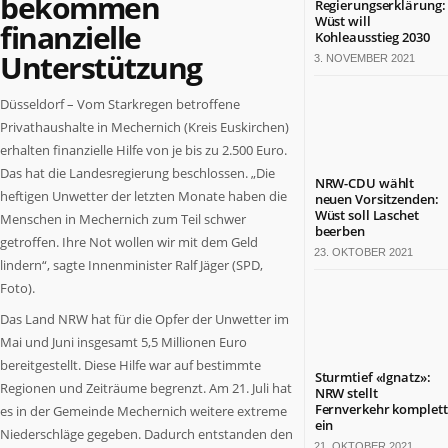
bekommen
Regierungserklärung:
Termine
Wüst will
finanzielle
in
Kohleausstieg 2030
Unterstützung
NRW
3. NOVEMBER 2021
ZAHLEN
Düsseldorf – Vom Starkregen betroffene
&
Privathaushalte in Mechernich (Kreis Euskirchen)
FAKTEN
erhalten finanzielle Hilfe von je bis zu 2.500 Euro.
Das hat die Landesregierung beschlossen. „Die
Werben
NRW-CDU wählt
auf
heftigen Unwetter der letzten Monate haben die
neuen Vorsitzenden:
Wüst soll Laschet
NRW.jetzt
Menschen in Mechernich zum Teil schwer
beerben
Impressum
getroffen. Ihre Not wollen wir mit dem Geld
23. OKTOBER 2021
Kontakt
lindern“, sagte Innenminister Ralf Jäger (SPD,
Foto).
DAS
IST
Das Land NRW hat für die Opfer der Unwetter im
NRW.JETZT
Mai und Juni insgesamt 5,5 Millionen Euro
bereitgestellt. Diese Hilfe war auf bestimmte
Nordrhein-
Sturmtief «Ignatz»:
Regionen und Zeiträume begrenzt. Am 21. Juli hat
NRW stellt
Westfalen
Fernverkehr komplett
es in der Gemeinde Mechernich weitere extreme
ist
ein
Niederschläge gegeben. Dadurch entstanden den
ein
21. OKTOBER 2021