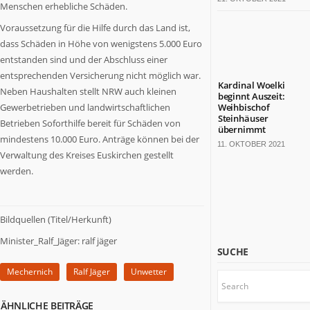
Menschen erhebliche Schäden.
bärenstarkes
Land.
Voraussetzung für die Hilfe durch das Land ist,
Fast
dass Schäden in Höhe von wenigstens 5.000 Euro
die
entstanden sind und der Abschluss einer
Hälfte
entsprechenden Versicherung nicht möglich war.
der
Kardinal Woelki
Neben Haushalten stellt NRW auch kleinen
deutschen
beginnt Auszeit:
Gewerbetrieben und landwirtschaftlichen
Weihbischof
TOP
Steinhäuser
Betrieben Soforthilfe bereit für Schäden von
100-
übernimmt
Konzerne
mindestens 10.000 Euro. Anträge können bei der
11. OKTOBER 2021
sitzt
Verwaltung des Kreises Euskirchen gestellt
hier.
werden.
Die
Kulturlandschaft
ist
Bildquellen (Titel/Herkunft)
bunt.
Mit
Minister_Ralf_Jäger: ralf jäger
SUCHE
18
Millionen
Mechernich
Ralf Jäger
Unwetter
Einwohnern
wäre
ÄHNLICHE BEITRÄGE