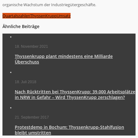
organische Wachstum der Industriegütergeschäfte.
Quartalszahlen
ThyssenKrupp
Umsatz
Ähnliche Beiträge
18. November 2021
Thyssenkrupp plant mindestens eine Milliarde
Überschuss
18. Juli 2018
Nach Rücktritten bei ThyssenKrupp: 39.000 Arbeitsplätze
in NRW in Gefahr – Wird ThyssenKrupp zerschlagen?
21. September 2017
Protestdemo in Bochum: Thyssenkrupp-Stahlfusion
bleibt umstritten