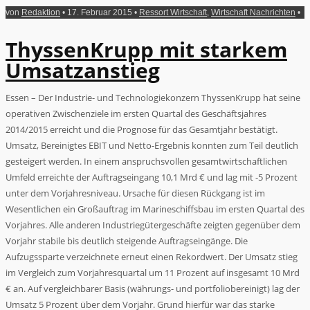
von
Redaktion
• 17. Februar 2015 •
Ressort Wirtschaft
,
Wirtschaft Nachrichten
•
ThyssenKrupp mit starkem
Umsatzanstieg
Essen – Der Industrie- und Technologiekonzern ThyssenKrupp hat seine
operativen Zwischenziele im ersten Quartal des Geschäftsjahres
2014/2015 erreicht und die Prognose für das Gesamtjahr bestätigt.
Umsatz, Bereinigtes EBIT und Netto-Ergebnis konnten zum Teil deutlich
gesteigert werden. In einem anspruchsvollen gesamtwirtschaftlichen
Umfeld erreichte der Auftragseingang 10,1 Mrd € und lag mit -5 Prozent
unter dem Vorjahresniveau. Ursache für diesen Rückgang ist im
Wesentlichen ein Großauftrag im Marineschiffsbau im ersten Quartal des
Vorjahres. Alle anderen Industriegütergeschäfte zeigten gegenüber dem
Vorjahr stabile bis deutlich steigende Auftragseingänge. Die
Aufzugssparte verzeichnete erneut einen Rekordwert. Der Umsatz stieg
im Vergleich zum Vorjahresquartal um 11 Prozent auf insgesamt 10 Mrd
€ an. Auf vergleichbarer Basis (währungs- und portfoliobereinigt) lag der
Umsatz 5 Prozent über dem Vorjahr. Grund hierfür war das starke