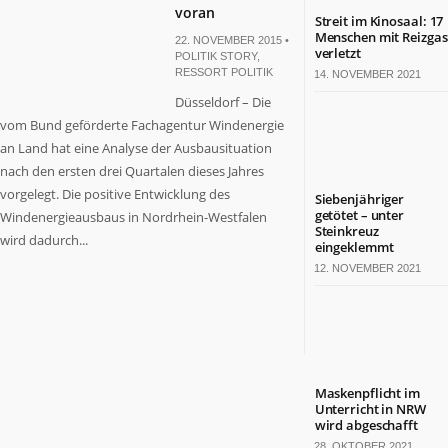
voran
Streit im Kinosaal: 17
Menschen mit Reizgas
22. NOVEMBER 2015 •
verletzt
POLITIK STORY
,
RESSORT POLITIK
14. NOVEMBER 2021
Düsseldorf – Die
vom Bund geförderte Fachagentur Windenergie
an Land hat eine Analyse der Ausbausituation
nach den ersten drei Quartalen dieses Jahres
vorgelegt. Die positive Entwicklung des
Siebenjähriger
getötet – unter
Windenergieausbaus in Nordrhein-Westfalen
Steinkreuz
wird dadurch...
eingeklemmt
12. NOVEMBER 2021
Maskenpflicht im
Unterricht in NRW
wird abgeschafft
28. OKTOBER 2021