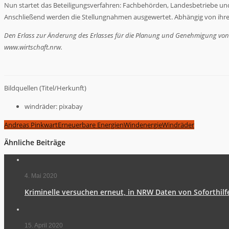
Nun startet das Beteiligungsverfahren: Fachbehörden, Landesbetriebe un
Anschließend werden die Stellungnahmen ausgewertet. Abhängig von ihrem
Den Erlass zur Änderung des Erlasses für die Planung und Genehmigung von
www.wirtschaft.nrw.
Bildquellen (Titel/Herkunft)
windräder: pixabay
Andreas Pinkwart
Erneuerbare Energien
Windenergie
Windräder
Ähnliche Beiträge
4. Mai 2020
Kriminelle versuchen erneut, in NRW Daten von Soforthil
15. April 2020