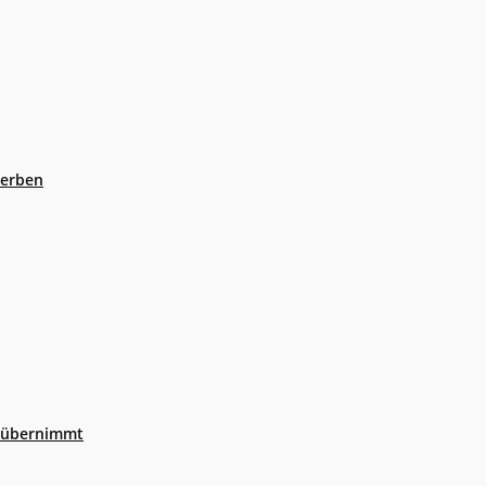
eerben
r übernimmt