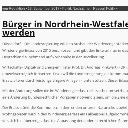
von
Redaktion
• 13. September 2017 •
Politik Nachrichten
,
Ressort Politik
•
Bürger in Nordrhein-Westfale
werden
Düsseldorf – Die Landesregierung will den Ausbau der Windenergie stärk
Windenergie-Erlass von 2015 beschlossen und gibt den Entwurf nun in da
Deutschland zunehmend auf Vorbehalte in der Bevölkerung.
Wirtschafts-, Digital- und Energieminister Prof. Dr. Andreas Pinkwart (F
umweltverträglich fortsetzen. Dazu will die Landesregierung die kommun
Ersatz älterer durch leistungsfähigere Anlagen – unterstützen. Dieser Erla
Mit der Änderung sollen die im Windenergieerlass rechtssicher umsetz
eine Änderung bundesrechtlicher Vorgaben notwendig sein, um die Ziele d
Der Erlass stärkt die Kommunen, in dem er den unteren Naturschutzbehörd
Wohngebieten wird in den Windenergieerlass ein Fallbeispiel aufgenommen,
vor. „Ich bin überzeugt, dass die Anpassung der anderen rechtlichen R