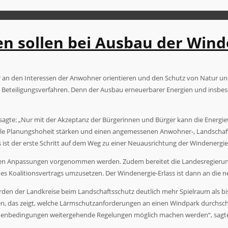
n sollen bei Ausbau der Winde
er an den Interessen der Anwohner orientieren und den Schutz von Natur u
s Beteiligungsverfahren. Denn der Ausbau erneuerbarer Energien und insbe
DP) sagte: „Nur mit der Akzeptanz der Bürgerinnen und Bürger kann die Ener
ale Planungshoheit stärken und einen angemessenen Anwohner-, Landschaft
ss ist der erste Schritt auf dem Weg zu einer Neuausrichtung der Windenergie
baren Anpassungen vorgenommen werden. Zudem bereitet die Landesregierun
es Koalitionsvertrags umzusetzen. Der Windenergie-Erlass ist dann an die 
en der Landkreise beim Landschaftsschutz deutlich mehr Spielraum als bis
 das zeigt, welche Lärmschutzanforderungen an einen Windpark durchschnitt
ahmenbedingungen weitergehende Regelungen möglich machen werden“, sagte