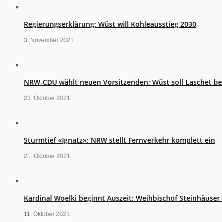
Regierungserklärung: Wüst will Kohleausstieg 2030
3. November 2021
NRW-CDU wählt neuen Vorsitzenden: Wüst soll Laschet b
23. Oktober 2021
Sturmtief «Ignatz»: NRW stellt Fernverkehr komplett ein
21. Oktober 2021
Kardinal Woelki beginnt Auszeit: Weihbischof Steinhäuse
11. Oktober 2021