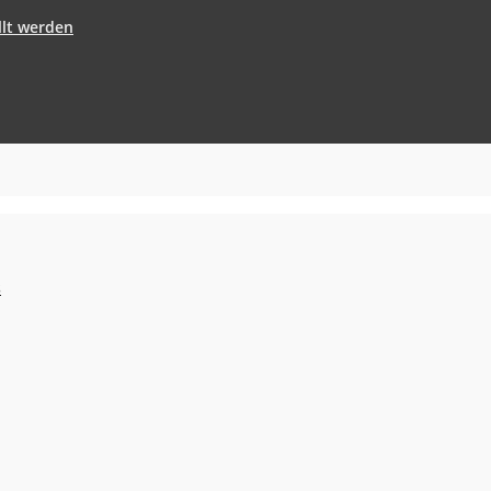
llt werden
s